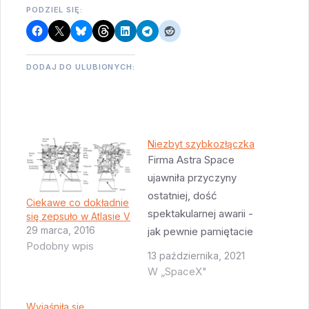
PODZIEL SIĘ:
DODAJ DO ULUBIONYCH:
Niezbyt szybkozłączka
Firma Astra Space
ujawniła przyczyny
ostatniej, dość
Ciekawe co dokładnie
spektakularnej awarii -
się zepsuło w Atlasie V
29 marca, 2016
jak pewnie pamiętacie
Podobny wpis
rakieta zaraz po
13 października, 2021
starcie postanowiła
W „SpaceX"
latać poziomo zamiast
pionowo i dopiero po
Wyjaśniła się