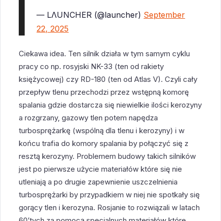
— LΛUNCHER (@launcher)
September
22, 2025
Ciekawa idea. Ten silnik działa w tym samym cyklu
pracy co np. rosyjski NK-33 (ten od rakiety
księżycowej) czy RD-180 (ten od Atlas V). Czyli cały
przepływ tlenu przechodzi przez wstępną komorę
spalania gdzie dostarcza się niewielkie ilości kerozyny
a rozgrzany, gazowy tlen potem napędza
turbosprężarkę (wspólną dla tlenu i kerozyny) i w
końcu trafia do komory spalania by połączyć się z
resztą kerozyny. Problemem budowy takich silników
jest po pierwsze użycie materiałów które się nie
utleniają a po drugie zapewnienie uszczelnienia
turbosprężarki by przypadkiem w niej nie spotkały się
gorący tlen i kerozyna. Rosjanie to rozwiązali w latach
60’tych za pomocą specjalnych materiałów które