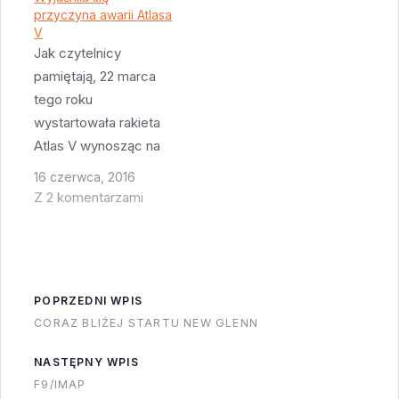
przyczyna awarii Atlasa
kilku sekundach
V
zdecydowała się na
Jak czytelnicy
lot we właściwym
pamiętają, 22 marca
kierunku. Okazuje się
tego roku
że wszystkiemu winne
wystartowała rakieta
są szybkozłączki
Atlas V wynosząc na
które nie były
orbitę Cygnusa. I w
16 czerwca, 2016
wystarczająco
czasie tego startu
Z 2 komentarzami
szybkie. Astra jak
nastąpiła mała awaria.
wiele rakiet…
SpaceFlight Now
opublikował dziś
ciekawy artykuł w
POPRZEDNI WPIS
którym pojawiają się
CORAZ BLIŻEJ STARTU NEW GLENN
strzępki informacji o
tym co się stało. Po
NASTĘPNY WPIS
przefiltrowaniu tego
F9/IMAP