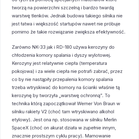
tworzą na powierzchni szczelną i bardzo twardą
warstwę tlenków. Jednak budowa takiego silnika nie
jest łatwa i większość startupów nawet nie próbuje
pomimo że takie rozwiązanie zwiększa efektywność.
Zarówno NK-33 jak i RD-180 używa kerozyny do
chłodzenia komory spalania i dyszy wylotowej.
Kerozyny jest relatywnie ciepła (temperatura
pokojowa) i za wiele ciepła nie potrafi zabrać, przez
co by nie nastąpiły przepalenia komory spalania
trzeba wtryskiwać do komory na ścianki właśnie tą
kerozynę by tworzyła „warstwę ochronną”. To
technika którą zapoczątkował Werner Von Braun w
silniku rakiety V2 (choć tam wtryskiwano alkohol
etylowy). Jest ona np. stosowana w silniku Merlin
SpaceX (choć on akurat działa w zupełnie innym,
znacznie prostszym cyklu pracy). Marnowanie