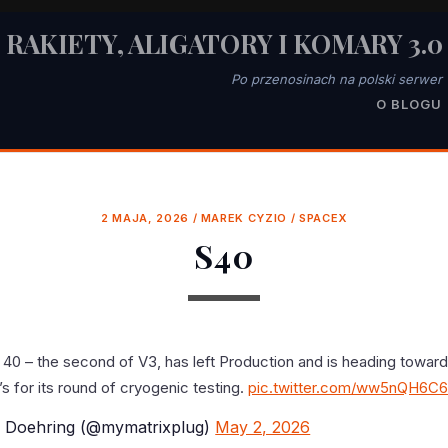
RAKIETY, ALIGATORY I KOMARY 3.0
Po przenosinach na polski serwer
O BLOGU
2 MAJA, 2026
/
MAREK CYZIO
/
SPACEX
S40
 40 – the second of V3, has left Production and is heading towar
 for its round of cryogenic testing.
pic.twitter.com/ww5nQH6C
Doehring (@mymatrixplug)
May 2, 2026