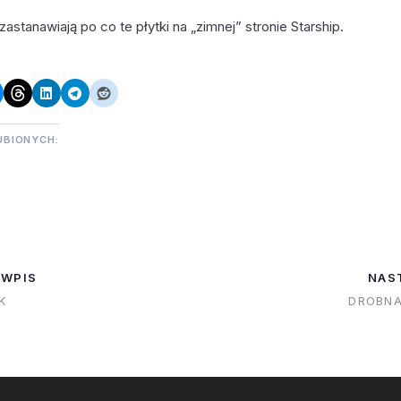
astanawiają po co te płytki na „zimnej” stronie Starship.
UBIONYCH:
 WPIS
NAS
K
DROBNA