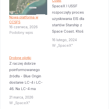
Coast
SpaceX I USSF
rozpoczęły proces
Nowa platforma w
uzyskiwania EIS dla
CCSFS
startów Starship z
16 czerwca, 2026
Space Coast. Ktoś
Podobny wpis
zrobił zupełnie ładnie
16 lutego, 2024
wyglądającą stronę
W „SpaceX"
internetową.
Dowiadujemy się z
Drobne plotki
niej że brane pod
Z raczej dobrze
uwagę są dwie opcje:
poinformowanego
użycie SLC-37 - po
źródła - Blue Origin
marcowym starcie
dostanie LC-4 i LC-
Delta 4 Heavy, ULA
46. Na LC-4 ma
przestanie mieć
powstać platforma do
21 marca, 2026
potrzebę płacenia za
New Glenn 9x2 czyli
W „SpaceX"
tą platformę i wróci…
większej wersji New