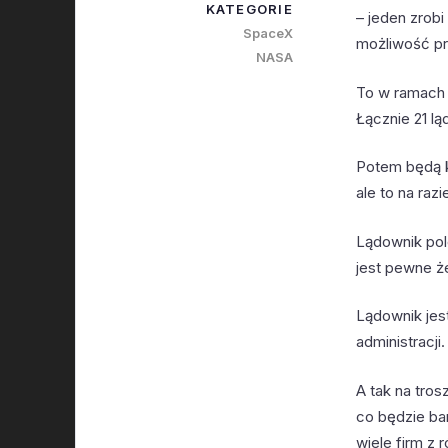
KATEGORIE
– jeden zrobi
SpaceX
możliwość pr
NASA
To w ramach 
Łącznie 21 l
Potem będą k
ale to na ra
Lądownik pole
jest pewne ż
Lądownik jes
administracji.
A tak na tro
co będzie ba
wiele firm z