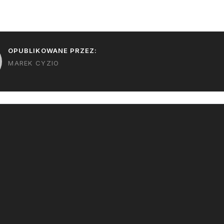
utopione w…
udać. Musi się 
trzeci…
OPUBLIKOWANE PRZEZ:
MAREK CYZIO