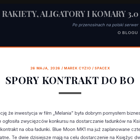
RAKIETY, ALIGATORY I KOMARY 3.0
Po przenosinach na polski serwer
O BLOGU
26 MAJA, 2026
/
MAREK CYZIO
/
SPACEX
SPORY KONTRAKT DO BO
ację że inwestycja w film „Melania” była dobrym pomysłem bizn
 ogłosiła zwycięzców konkursu na dostarczanie ładunków na Ksi
ł kontrakt na oba ładunki. Blue Moon MK1 ma już zaplanowane czte
łatne. Te dwie dzisiejsze mają na celu dostarczenie na Księżyc 