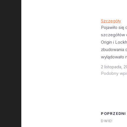
Szczegóły
Pojawiło się 
szczegółów o
Origin i Lock
zbudowania 
wylądowało n
astronautami
2 listopada, 
i przed utrat
Podobny wpi
Trumpa. Blue 
planuje jakąś
mieszankę l
Moon Mk1 i 
tak naprawdę 
POPRZEDNI
„kick stage”
DWIE!
pomagające