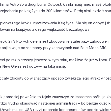
 firma Astrolab a drugi Lunar Outpost. Łaziki mają mieć masę okoł
zejechania po księżycu do 200 kilometrów. Będą nimi jeździć ast
pierwszego kroku ucywilizowania Księżyca. Ma się on odbyć już 
ądowań na księżycu z czego większość bezzałogowa.
roki 2 i 3 których celem jest zbudowanie stałej bazy załogowej 
zie bajka więc pozostańmy przy zachwytach nad Blue Moon Mk1.
ci po raz pierwszy jeszcze w tym roku, możliwe że już w lipcu. B
e New Glenn jest gotowy na taką misję.
t cały złocisty co w znaczący sposób zwiększa jego atrakcyjnoś
szkę bardziej poważnie to fajnie zauważyć że Isaacman próbuje 
rdzo trudno skasować następnej administracji – bo będzie dużo k
 różnych miejsc USA (czyli poparcie kongresmenów będzie większ