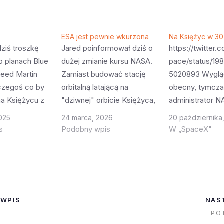
ESA jest pewnie wkurzona
Na Księżyc w 30
dziś troszkę
Jared poinformował dziś o
https://twitter
 planach Blue
dużej zmianie kursu NASA.
pace/status/1
heed Martin
Zamiast budować stację
5020893 Wygląd
czegoś co by
orbitalną latającą na
obecny, tymcz
a Księżycu z
"dziwnej" orbicie Księżyca,
administrator N
 przez Chinami
będziemy budowali bazę
zupełnie nadzie
2025
24 marca, 2026
20 października
ą ważności
księżycową. To pewnie
SpaceX dostarc
s
Podobny wpis
W „SpaceX"
aboriginal
bardzo wkurzy ESA, która
lądownik księż
 dziwną
zainwestowała sporo (z
wielka szansa d
ądowników Blue
raczej ograniczonych)
Origin ale także
Mk2 gdzie Mk1
funduszy w prace nad
wyzwanie. Żeby
stały by się
europejską częścią Lunar
astronautów na
 WPIS
NAS
Gateway i teraz się okaże
2028 roku, ląd
PO
mu…
że to były pieniądze
Glenn na barce 