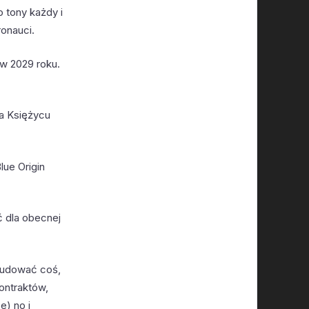
o tony każdy i
ronauci.
w 2029 roku.
na Księżycu
lue Origin
ć dla obecnej
zbudować coś,
ontraktów,
e) no i