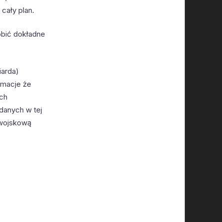
cały plan.
obić dokładne
iarda)
rmacje że
ich
 danych w tej
 wojskową