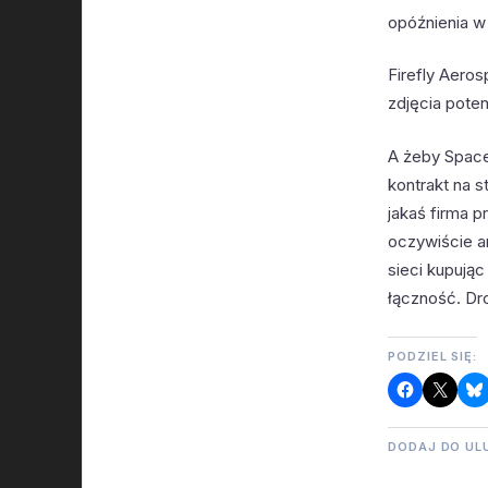
opóźnienia w
Firefly Aero
zdjęcia pote
A żeby SpaceX
kontrakt na 
jakaś firma p
oczywiście an
sieci kupują
łączność. Dr
PODZIEL SIĘ:
DODAJ DO UL