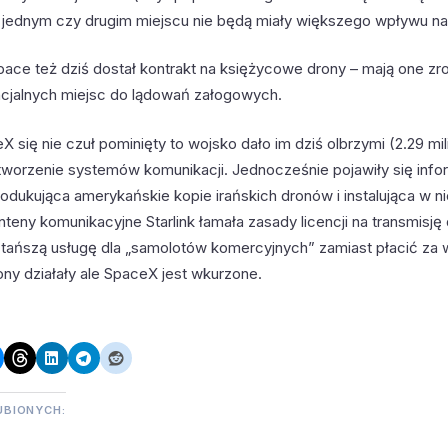
 jednym czy drugim miejscu nie będą miały większego wpływu na 
space też dziś dostał kontrakt na księżycowe drony – mają one zr
ncjalnych miejsc do lądowań załogowych.
 się nie czuł pominięty to wojsko dało im dziś olbrzymi (2.29 mil
stworzenie systemów komunikacji. Jednocześnie pojawiły się info
rodukująca amerykańskie kopie irańskich dronów i instalująca w n
teny komunikacyjne Starlink łamała zasady licencji na transmisję
c tańszą usługę dla „samolotów komercyjnych” zamiast płacić za
ony działały ale SpaceX jest wkurzone.
UBIONYCH: