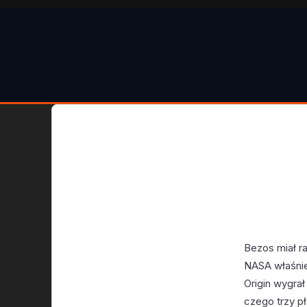
Bezos miał r
NASA właśnie
Origin wygra
czego trzy p