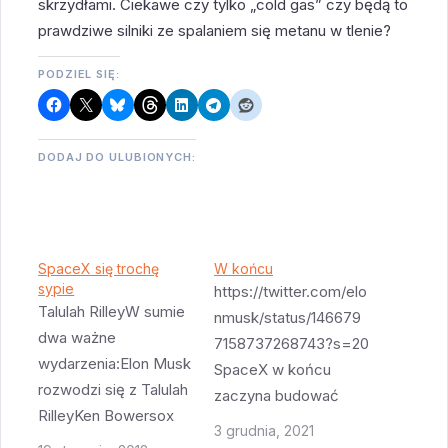
skrzydłami. Ciekawe czy tylko „cold gas” czy będą to
prawdziwe silniki ze spalaniem się metanu w tlenie?
PODZIEL SIĘ:
DODAJ DO ULUBIONYCH:
SpaceX się trochę
W końcu
sypie
https://twitter.com/elo
Talulah RilleyW sumie
nmusk/status/146679
dwa ważne
7158737268743?s=20
wydarzenia:Elon Musk
SpaceX w końcu
rozwodzi się z Talulah
zaczyna budować
RilleyKen Bowersox
platformę startową dla
3 grudnia, 2021
odszedł z SpaceXNie
Starship / SuperHeavy