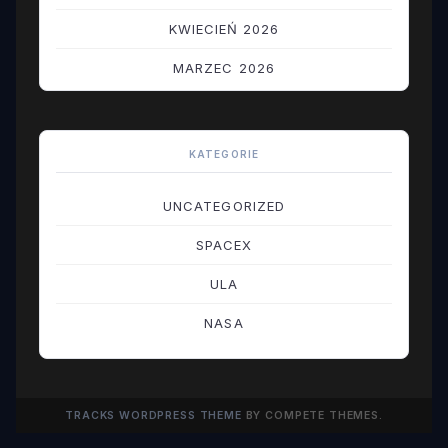
KWIECIEŃ 2026
MARZEC 2026
LUTY 2026
STYCZEŃ 2026
KATEGORIE
GRUDZIEŃ 2025
UNCATEGORIZED
LISTOPAD 2025
SPACEX
PAŹDZIERNIK 2025
ULA
WRZESIEŃ 2025
NASA
SIERPIEŃ 2025
LIPIEC 2025
TRACKS WORDPRESS THEME
BY COMPETE THEMES.
CZERWIEC 2025