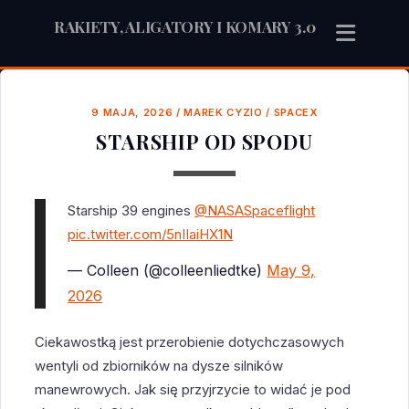
RAKIETY, ALIGATORY I KOMARY 3.0
9 MAJA, 2026
/
MAREK CYZIO
/
SPACEX
STARSHIP OD SPODU
Starship 39 engines
@NASASpaceflight
pic.twitter.com/5nIIaiHX1N
— Colleen (@colleenliedtke)
May 9,
2026
Ciekawostką jest przerobienie dotychczasowych
wentyli od zbiorników na dysze silników
manewrowych. Jak się przyjrzycie to widać je pod