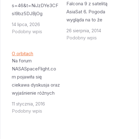
Falcona 9 z satelitą
s=46&t=NiJzDYe3CF
AsiaSat 6. Pogoda
sI9bz5DJBjOg
wygląda na to że
Ciekawa analiza
14 lipca, 2026
dopisze (pomimo że
możliwego lotu ze
26 sierpnia, 2014
Podobny wpis
niedaleko Florydy
złapaniem Starship -
Podobny wpis
kręci się huragan
przy tej nowej ścieżce
Cristobal), statyczny
podejścia możliwe
O orbitach
test silników F9 w
Na forum
jest lądowanie już na
ostatni piątek był
NASASpaceFlight.co
drugiej orbicie - po
udany. Godzina startu
m pojawiła się
jakichś 3 godzinach
jest oczywiście
ciekawa dyskusja oraz
od startu. Trzy
wyjątkowo nieludzka -
wyjaśnienie różnych
godziny to trochę
12:50 nad ranem. F9
orbit transferowych
mało czasu żeby
11 stycznia, 2016
leci bez nóg i…
związanych z
zdążyć zdjąć booster
Podobny wpis
wysyłaniem satelitów
z platformy i
na orbitę
przestawić go w
geostacjonarną. W
jakieś bezpieczne