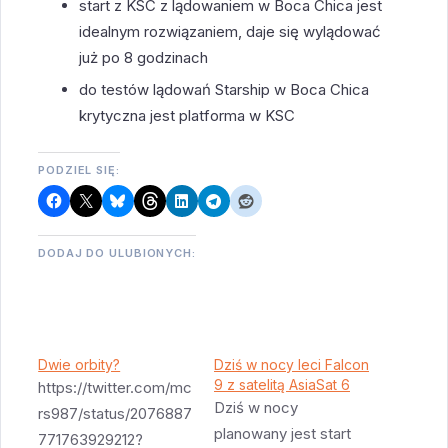
start z KSC z lądowaniem w Boca Chica jest
idealnym rozwiązaniem, daje się wylądować
już po 8 godzinach
do testów lądowań Starship w Boca Chica
krytyczna jest platforma w KSC
PODZIEL SIĘ:
DODAJ DO ULUBIONYCH:
Dwie orbity?
Dziś w nocy leci Falcon
9 z satelitą AsiaSat 6
https://twitter.com/mc
Dziś w nocy
rs987/status/2076887
planowany jest start
771763929212?