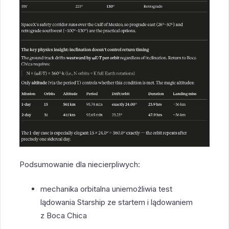
Podsumowanie dla niecierpliwych:
mechanika orbitalna uniemożliwia test
lądowania Starship ze startem i lądowaniem
z Boca Chica