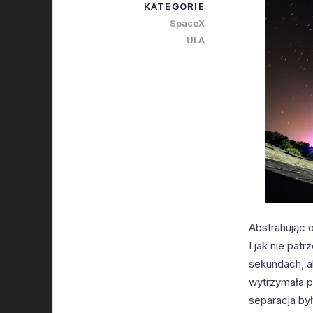
KATEGORIE
SpaceX
ULA
Abstrahując o
I jak nie patr
sekundach, a
wytrzymała p
separacja był