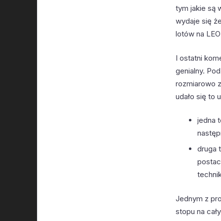
tym jakie są
wydaje się ż
lotów na LEO
I ostatni ko
genialny. P
rozmiarowo z
udało się to
jedna 
następn
druga 
postaci
technik
Jednym z pro
stopu na cał