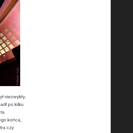
ył niezwykły.
padł po kilku
eta
mego końca,
tra czy