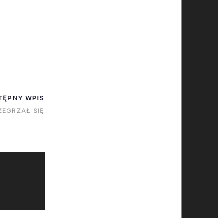
4
TĘPNY WPIS
ZEGRZAŁ SIĘ