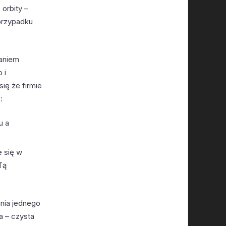
orbity –
przypadku
daniem
 i
ię że firmie
:
u a
e się w
Tą
ania jednego
a – czysta