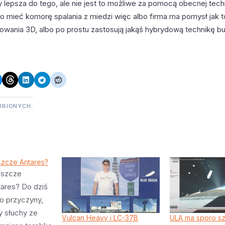
 lepsza do tego, ale nie jest to możliwe za pomocą obecnej tech
 mieć komorę spalania z miedzi więc albo firma ma pomysł jak t
wania 3D, albo po prostu zastosują jakąś hybrydową technikę b
UBIONYCH:
szcze Antares?
eszcze
tares? Do dziś
no przyczyny,
y słuchy ze
Vulcan Heavy i LC-37B
ULA ma sporo sz