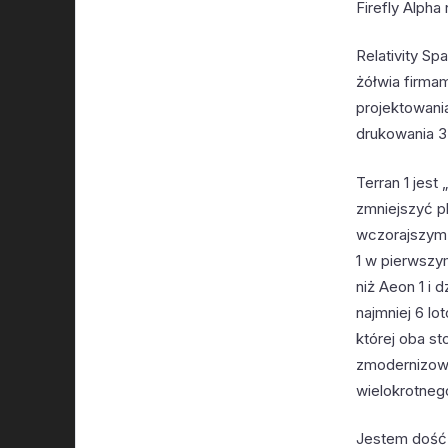
Firefly Alph
Relativity S
żółwia firma
projektowania
drukowania 3
Terran 1 jest
zmniejszyć pl
wczorajszym l
1 w pierwszy
niż Aeon 1 i 
najmniej 6 l
której oba s
zmodernizowa
wielokrotneg
Jestem dość 