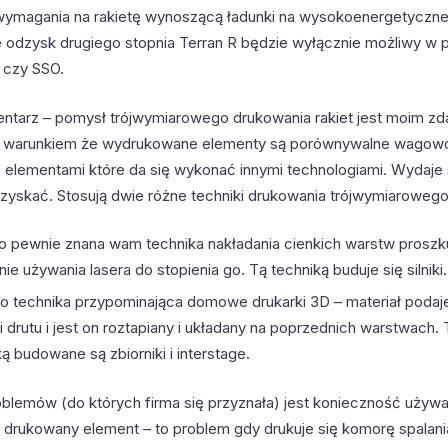
 wymagania na rakietę wynoszącą ładunki na wysokoenergetyczne 
e odzysk drugiego stopnia Terran R będzie wyłącznie możliwy w 
 czy SSO.
mentarz – pomysł trójwymiarowego drukowania rakiet jest moim z
od warunkiem że wydrukowane elementy są porównywalne wagowo
 elementami które da się wykonać innymi technologiami. Wydaje s
 uzyskać. Stosują dwie różne techniki drukowania trójwymiarowego
to pewnie znana wam technika nakładania cienkich warstw proszk
ie używania lasera do stopienia go. Tą techniką buduje się silniki.
to technika przypominająca domowe drukarki 3D – materiał podaj
 drutu i jest on roztapiany i układany na poprzednich warstwach. 
ą budowane są zbiorniki i interstage.
blemów (do których firma się przyznała) jest konieczność używ
y drukowany element – to problem gdy drukuje się komorę spalani