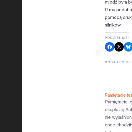
miedź była by
R ma podobno
pomocą druko
silników.
PODZIEL SIĘ:
DODAJ DO UL
Pamiętacie je
Pamiętacie j
eksplozję An
nie wyjaśnio
choć chodził