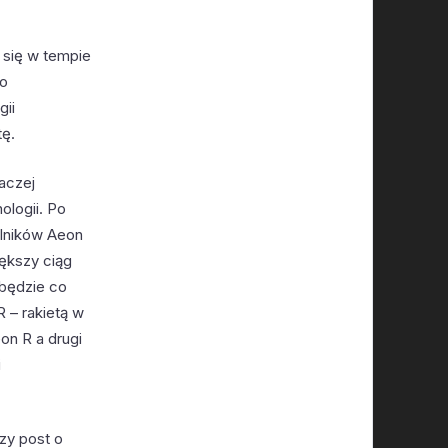
 się w tempie
po
gii
tę.
raczej
ologii. Po
silników Aeon
iększy ciąg
i będzie co
 – rakietą w
on R a drugi
i
zy post o