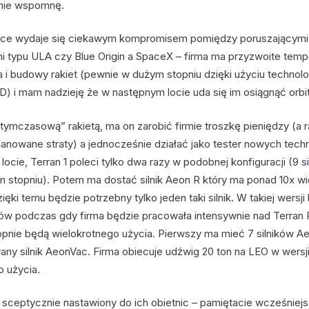
a nie wspomnę.
pace wydaje się ciekawym kompromisem pomiędzy poruszającymi
mi typu ULA czy Blue Origin a SpaceX – firma ma przyzwoite tem
 i budowy rakiet (pewnie w dużym stopniu dzięki użyciu technolo
D) i mam nadzieję że w następnym locie uda się im osiągnąć orbi
 „tymczasową” rakietą, ma on zarobić firmie troszkę pieniędzy (a 
anowane straty) a jednocześnie działać jako tester nowych techn
ocie, Terran 1 poleci tylko dwa razy w podobnej konfiguracji (9 
m stopniu). Potem ma dostać silnik Aeon R który ma ponad 10x w
dzięki temu będzie potrzebny tylko jeden taki silnik. W takiej wersj
otów podczas gdy firma będzie pracowała intensywnie nad Terran R
topnie będą wielokrotnego użycia. Pierwszy ma mieć 7 silników Ae
ny silnik AeonVac. Firma obiecuje udźwig 20 ton na LEO w wersj
o użycia.
sceptycznie nastawiony do ich obietnic – pamiętacie wcześniejs