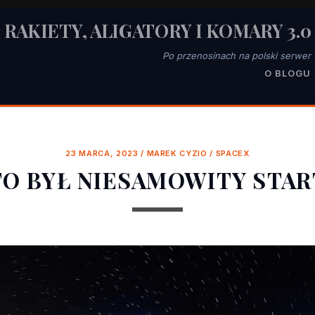
RAKIETY, ALIGATORY I KOMARY 3.0
Po przenosinach na polski serwer
O BLOGU
23 MARCA, 2023
/
MAREK CYZIO
/
SPACEX
TO BYŁ NIESAMOWITY STAR