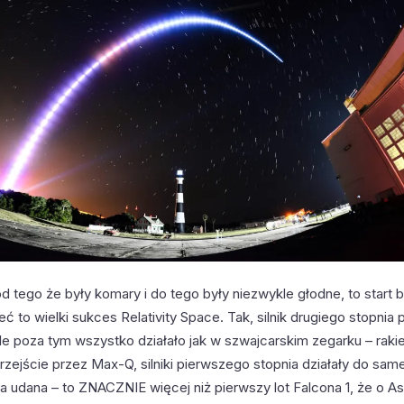
d tego że były komary i do tego były niezwykle głodne, to start b
zeć to wielki sukces Relativity Space. Tak, silnik drugiego stopnia 
le poza tym wszystko działało jak w szwajcarskim zegarku – raki
rzejście przez Max-Q, silniki pierwszego stopnia działały do sa
a udana – to ZNACZNIE więcej niż pierwszy lot Falcona 1, że o As