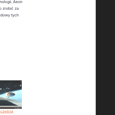
nologii. Aeon
o zrobić za
udowy tych
częścia