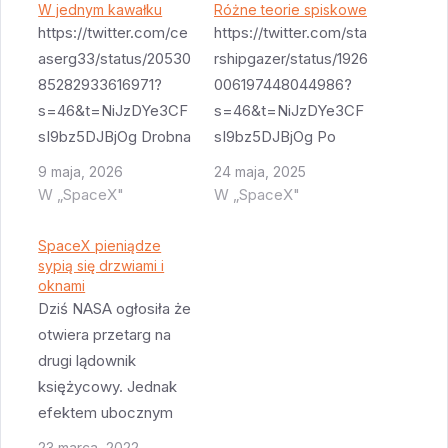
W jednym kawałku
Różne teorie spiskowe
https://twitter.com/ce
https://twitter.com/sta
aserg33/status/20530
rshipgazer/status/1926
85282933616971?
006197448044986?
s=46&t=NiJzDYe3CF
s=46&t=NiJzDYe3CF
sI9bz5DJBjOg Drobna
sI9bz5DJBjOg Po
awaria platformy nie
pierwsze jak
9 maja, 2026
24 maja, 2025
opóźniła za bardzo
zauważyliście pewnie
W „SpaceX"
W „SpaceX"
poskładania całego
SpaceX nie wykonał
zestawu. Jednak oba
następnego testu
SpaceX pieniądze
kawałki muszą po
sypią się drzwiami i
statycznego Starship
oknami
WDR wrócić do
#35. Pomimo że
Dziś NASA ogłosiła że
fabryki - booster jest
wymieniono jeden z
otwiera przetarg na
po prostu nie do
raptorów. Dlaczego?
drugi lądownik
końca gotowy (plus
Jak dotąd każde z
księżycowy. Jednak
silniki wymagają
poprzednich
efektem ubocznym
dokładnego
uruchomień kończyło
tego ogłoszenia jest
23 marca, 2022