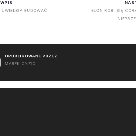
 WPIS
NAS
wszystkie znaki na niebie i
N UWIELBIA BUDOWAĆ
ELON ROBI SIĘ COR
ziemi wydają się sugerować
NIEPRZ
że zdążę wrócić…
OPUBLIKOWANE PRZEZ:
MAREK CYZIO