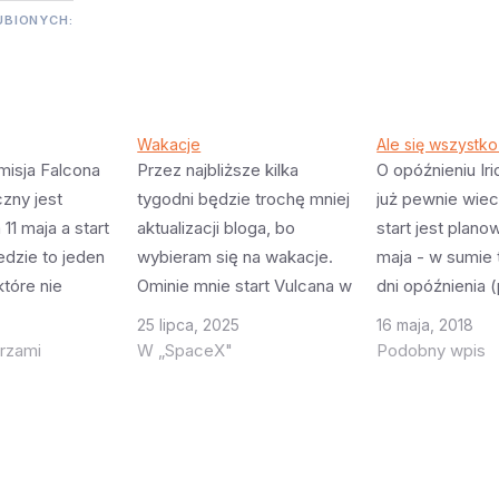
UBIONYCH:
Wakacje
Ale się wszystk
misja Falcona
Przez najbliższe kilka
O opóźnieniu I
czny jest
tygodni będzie trochę mniej
już pewnie wiec
11 maja a start
aktualizacji bloga, bo
start jest plano
edzie to jeden
wybieram się na wakacje.
maja - w sumie 
które nie
Ominie mnie start Vulcana w
dni opóźnienia 
 fotografować
ciekawej konfiguracji
planowano 19 ma
25 lipca, 2025
16 maja, 2018
t od 19:20 do
(cztery SRB), ominie mnie
Powodem są ja
rzami
W „SpaceX"
Podobny wpis
ra się przed
CREW-11 i istnieje
niesprecyzowa
ońca i zamyka
niezerowe
z rakietą + bra
. Na szczęście
prawdopodobieństwo że
wystrzelenia 21
 mnie…
będę na wakacjach oglądał
na jakiś tajny te
start Starship, choć
Jednak drugie 