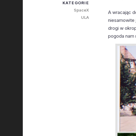
KATEGORIE
SpaceX
A wracając d
ULA
niesamowite j
drogi w okrop
pogoda nam n