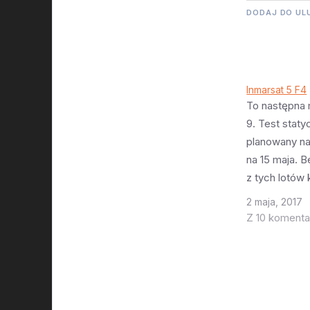
DODAJ DO UL
Inmarsat 5 F4
To następna 
9. Test staty
planowany na 
na 15 maja. B
z tych lotów 
wiadomo jak
2 maja, 2017
- okienko jes
Z 10 komenta
20:10 - otwie
zachodem sł
po zachodzie
ten problem