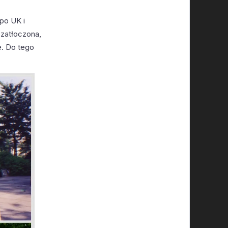
po UK i
 zatłoczona,
e. Do tego