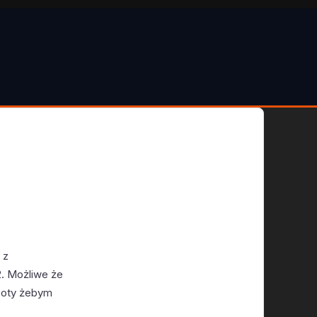
 z
2. Możliwe że
oboty żebym