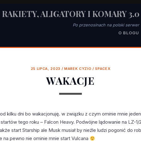
RAKIETY, ALIGATORY I KOMARY 3.0
Po przenosinach na polski serwer
O BLOGU
25 LIPCA, 2023
/
MAREK CYZIO
/
SPACEX
WAKACJE
 od kilku dni bo wakacjonuję. w związku z czym ominie mnie jeden
startów tego roku – Falcon Heavy. Podwójne lądowanie na LZ-1/
akże start Starship ale Musk musiał by nieźle ludzi pogonić do r
le na pewno nie ominie mnie start Vulcana