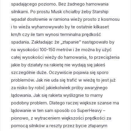
spadającego poziomo. Bez żadnego hamowania
silnikami. Po prostu Musk chciałby żeby Starship
wpadał dosłownie w ramiona wieży prosto z kosmosu
i to wieża wyhamowywało by te ostatnie kilkaset
km/h czy ile tam wynosi terminalna prędkość
spadania. Zakładając że „złapanie” następowało by
na wysokości 100-150 metrów i że można by użyć
całej wysokości wieży do hamowania, to przeciążenia
jakie by działały na rakietę nie wydają się jakieś
szczególnie duże. Oczywiście pojawia się sporo
problemów. Jak nie uda się trafić w wieżę to jest już
za nisko by robić jakiekolwiek próby awaryjnego
lądowania. Jak się rakieta wyślizgnie to mamy
podobny problem. Dlatego raczej większe szanse ma
lądowanie w ten sam sposób co SuperHeavy –
pionowo, z wytraceniem większości prędkości za
pomocą silników a reszty przez bycie złapanym