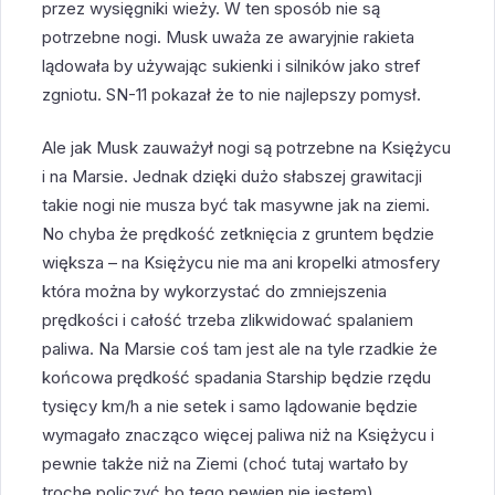
przez wysięgniki wieży. W ten sposób nie są
potrzebne nogi. Musk uważa ze awaryjnie rakieta
lądowała by używając sukienki i silników jako stref
zgniotu. SN-11 pokazał że to nie najlepszy pomysł.
Ale jak Musk zauważył nogi są potrzebne na Księżycu
i na Marsie. Jednak dzięki dużo słabszej grawitacji
takie nogi nie musza być tak masywne jak na ziemi.
No chyba że prędkość zetknięcia z gruntem będzie
większa – na Księżycu nie ma ani kropelki atmosfery
która można by wykorzystać do zmniejszenia
prędkości i całość trzeba zlikwidować spalaniem
paliwa. Na Marsie coś tam jest ale na tyle rzadkie że
końcowa prędkość spadania Starship będzie rzędu
tysięcy km/h a nie setek i samo lądowanie będzie
wymagało znacząco więcej paliwa niż na Księżycu i
pewnie także niż na Ziemi (choć tutaj wartało by
trochę policzyć bo tego pewien nie jestem).