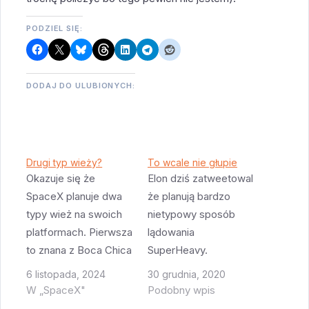
PODZIEL SIĘ:
DODAJ DO ULUBIONYCH:
Drugi typ wieży?
To wcale nie głupie
Okazuje się że
Elon dziś zatweetowal
SpaceX planuje dwa
że planują bardzo
typy wież na swoich
nietypowy sposób
platformach. Pierwsza
lądowania
to znana z Boca Chica
SuperHeavy.
uniwersalna wieża
zacznijmy od tego że
6 listopada, 2024
30 grudnia, 2020
która obsługuje
SuperHeavy nie
W „SpaceX"
Podobny wpis
zarówno starty rakiet
będzie miał takiej