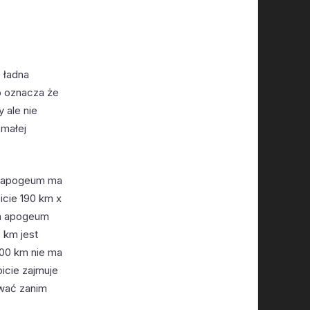
e ładna
co oznacza że
 ale nie
 małej
le apogeum ma
icie 190 km x
ia apogeum
 km jest
700 km nie ma
icie zajmuje
ować zanim