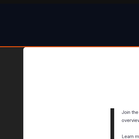
Join th
overview
Learn m