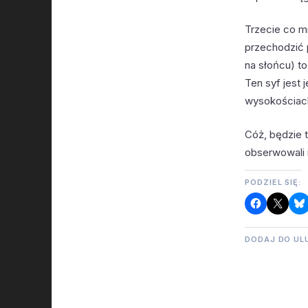
Trzecie co mn
przechodzić 
na słońcu) to
Ten syf jest
wysokościach
Cóż, będzie 
obserwowali 
PODZIEL SIĘ:
DODAJ DO UL