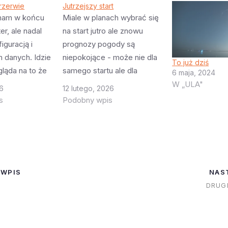
rzerwie
Jutrzejszy start
mam w końcu
Miale w planach wybrać się
r, ale nadal
na start jutro ale znowu
iguracją i
prognozy pogody są
 danych. Idzie
niepokojące - może nie dla
To już dziś
gląda na to że
samego startu ale dla
6 maja, 2024
o.
robienia zdjęć. Ma być
W „ULA"
16
12 lutego, 2026
 problemem
spora mgła. A ryzyko
s
Podobny wpis
dysku - w
pobudki o 4 nad ranem tylko
emowy ma
po to żeby spędzić godzinę
 Za to jest
w samochodzie i pół
 szybki :)A w
godziny marznąć gdzieś w
e ULA
Titusville…
 WPIS
NAS
lasa V…
DRUG