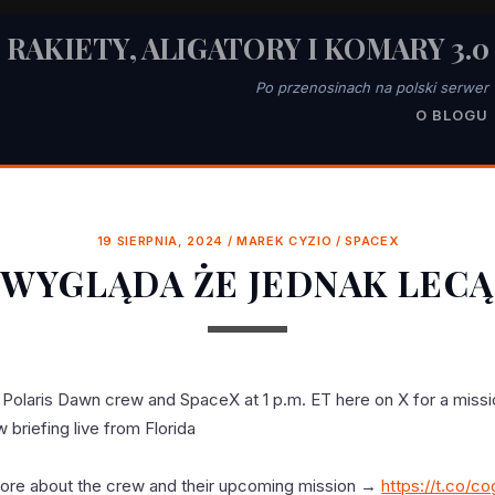
RAKIETY, ALIGATORY I KOMARY 3.0
Po przenosinach na polski serwer
O BLOGU
19 SIERPNIA, 2024
/
MAREK CYZIO
/
SPACEX
WYGLĄDA ŻE JEDNAK LECĄ
e Polaris Dawn crew and SpaceX at 1 p.m. ET here on X for a miss
 briefing live from Florida
ore about the crew and their upcoming mission →
https://t.co/c