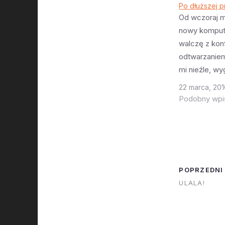
Po dłuższej p
Od wczoraj 
nowy kompute
walczę z konf
odtwarzaniem
mi nieźle, wy
nic nie zginęł
22 marca, 20
Największym
Podobny wpi
jest rozmiar 
nowym syst
tylko 256 GB.
zdumiewająco
międzyczasi
POPRZEDNI
wytoczyła At
ULALA!