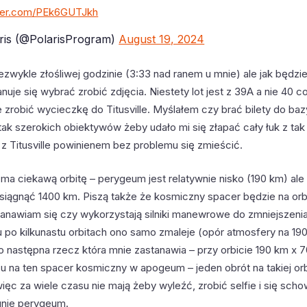
tter.com/PEk6GUTJkh
ris (@PolarisProgram)
August 19, 2024
niezwykle złośliwej godzinie (3:33 nad ranem u mnie) ale jak będzi
nuje się wybrać zrobić zdjęcia. Niestety lot jest z 39A a nie 40 
 zrobić wycieczkę do Titusville. Myślałem czy brać bilety do bazy
k szerokich obiektywów żeby udało mi się złapać cały łuk z tak
 z Titusville powinienem bez problemu się zmieścić.
 ma ciekawą orbitę – perygeum jest relatywnie nisko (190 km) a
siągnąć 1400 km. Piszą także że kosmiczny spacer będzie na orb
tanawiam się czy wykorzystają silniki manewrowe do zmniejszen
u po kilkunastu orbitach ono samo zmaleje (opór atmosfery na 190
o następna rzecz która mnie zastanawia – przy orbicie 190 km x 
su na ten spacer kosmiczny w apogeum – jeden obrót na takiej orb
ięc za wiele czasu nie mają żeby wyleźć, zrobić selfie i się sch
gnie perygeum.