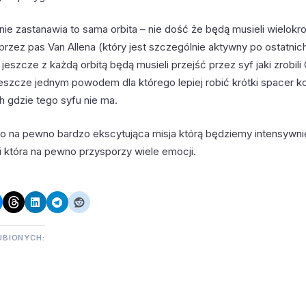
ie zastanawia to sama orbita – nie dość że będą musieli wielokro
przez pas Van Allena (który jest szczególnie aktywny po ostatni
 jeszcze z każdą orbitą będą musieli przejść przez syf jaki zrobili
 jeszcze jednym powodem dla którego lepiej robić krótki spacer 
 gdzie tego syfu nie ma.
to na pewno bardzo ekscytująca misja którą będziemy intensywni
i która na pewno przysporzy wiele emocji.
UBIONYCH: