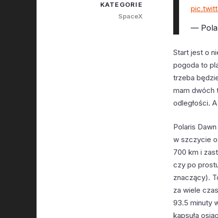
KATEGORIE
pic.twi
SpaceX
— Pola
Start jest o 
pogoda to pla
trzeba będzie
mam dwóch ta
odległości. A
Polaris Dawn
w szczycie o
700 km i zas
czy po prost
znaczący). T
za wiele cza
93.5 minuty w
kapsuła osią