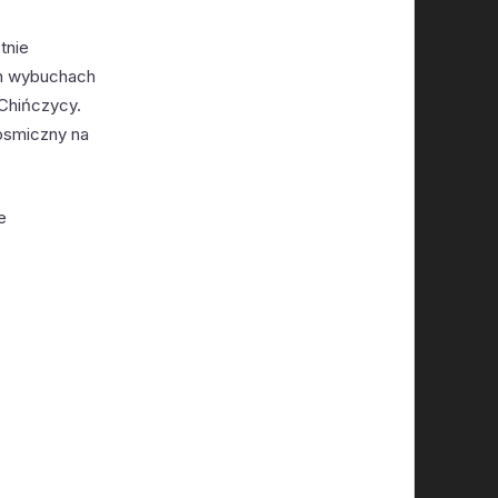
tnie
ch wybuchach
 Chińczycy.
kosmiczny na
e