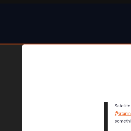
Satelli
@Starli
somethin