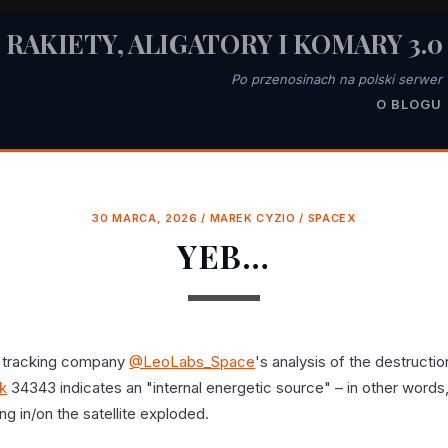
RAKIETY, ALIGATORY I KOMARY 3.0
Po przenosinach na polski serwer
O BLOGU
30 MARCA, 2026
/
MAREK CYZIO
/
SPACEX
YEB…
te tracking company
@LeoLabs_Space
's analysis of the destructio
nk
34343 indicates an "internal energetic source" – in other words
g in/on the satellite exploded.