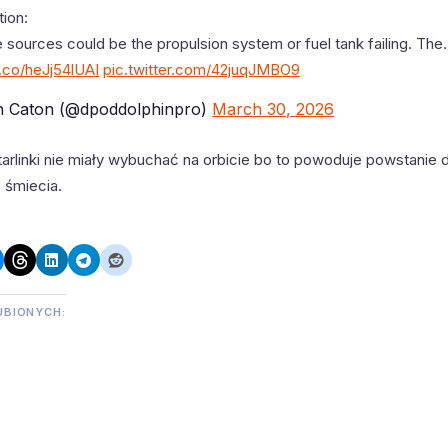
tion:
 sources could be the propulsion system or fuel tank failing. Th
t.co/heJj54lUAI
pic.twitter.com/42juqJMBO9
 Caton (@dpoddolphinpro)
March 30, 2026
arlinki nie miały wybuchać na orbicie bo to powoduje powstanie d
 śmiecia.
UBIONYCH: