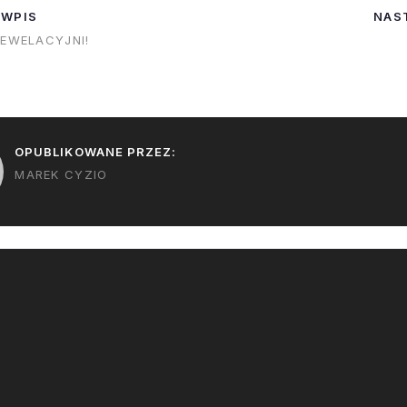
 WPIS
NAS
REWELACYJNI!
OPUBLIKOWANE PRZEZ:
MAREK CYZIO