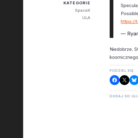
KATEGORIE
Specula
SpaceX
Possible
ULA
https://
— Ryan
Niedobrze. St
kosmicznego
PODZIEL SIĘ:
DODAJ DO UL