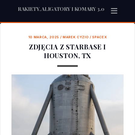
RAKIETY, ALIGATORY I KOMARY 3.0
10 MARCA, 2025
/
MAREK CYZIO
/
SPACEX
ZDJĘCIA Z STARBASE I
HOUSTON, TX