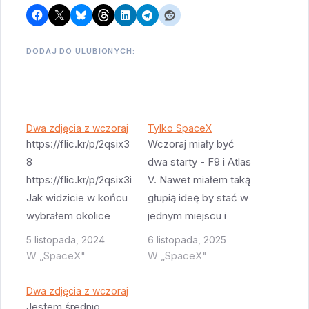
DODAJ DO ULUBIONYCH:
Dwa zdjęcia z wczoraj
Tylko SpaceX
https://flic.kr/p/2qsix3
Wczoraj miały być
8
dwa starty - F9 i Atlas
https://flic.kr/p/2qsix3i
V. Nawet miałem taką
Jak widzicie w końcu
głupią ideę by stać w
wybrałem okolice
jednym miejscu i
Exploration Tower
czekać na Atlas V ale
5 listopada, 2024
6 listopada, 2025
jako miejsce na
na szczęście komary
W „SpaceX"
W „SpaceX"
zdjęcie. Nie najgorszy
mi ją z głowy wybiły.
wybór - od czasu
Więc tylko zdjęcie i
Dwa zdjęcia z wczoraj
COVID Exploration
timelapse startu F9,
Jestem średnio