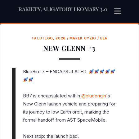
RAKIETY, ALIGATORY I KOMARY 3.0
19 LUTEGO, 2026
/
MAREK CYZIO
/
ULA
NEW GLENN #3
BlueBird 7 – ENCAPSULATED.
BB7 is encapsulated within
@blueorigin
's
New Glenn launch vehicle and preparing for
its journey to low Earth orbit, marking the
formal handoff from AST SpaceMobile.
Next stop: the launch pad.