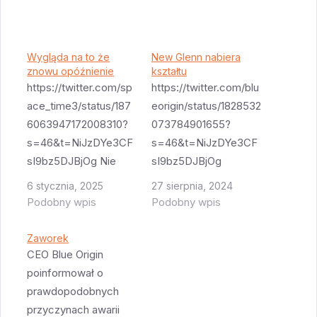
Wygląda na to że
New Glenn nabiera
znowu opóźnienie
kształtu
https://twitter.com/sp
https://twitter.com/blu
ace_time3/status/187
eorigin/status/1828532
6063947172008310?
073784901655?
s=46&t=NiJzDYe3CF
s=46&t=NiJzDYe3CF
sI9bz5DJBjOg Nie
sI9bz5DJBjOg
wiem na ile to
Wygląda na to że
6 stycznia, 2025
27 sierpnia, 2024
potwierdzona
pierwszy stopień jest
Podobny wpis
Podobny wpis
informacja ale
mniej więcej
wygląda na to że New
poskładany. Całość
Zaworek
Glenn przesuwa się na
składa się z trzech
CEO Blue Origin
piątek nad ranem.
dużych elementów -
poinformował o
sekcji z lotkami (takiej
prawdopodobnych
więcej niż interstage),
przyczynach awarii