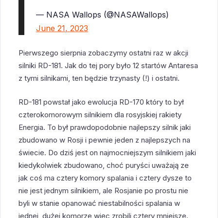
— NASA Wallops (@NASAWallops)
June 21, 2023
Pierwszego sierpnia zobaczymy ostatni raz w akcji
silniki RD-181. Jak do tej pory było 12 startów Antaresa
z tymi silnikami, ten będzie trzynasty (!) i ostatni.
RD-181 powstał jako ewolucja RD-170 który to był
czterokomorowym silnikiem dla rosyjskiej rakiety
Energia. To był prawdopodobnie najlepszy silnik jaki
zbudowano w Rosji i pewnie jeden z najlepszych na
świecie. Do dziś jest on najmocniejszym silnikiem jaki
kiedykolwiek zbudowano, choć puryści uważają ze
jak coś ma cztery komory spalania i cztery dysze to
nie jest jednym silnikiem, ale Rosjanie po prostu nie
byli w stanie opanować niestabilności spalania w
jednej, dużej komorze więc zrobili cztery mniejsze.