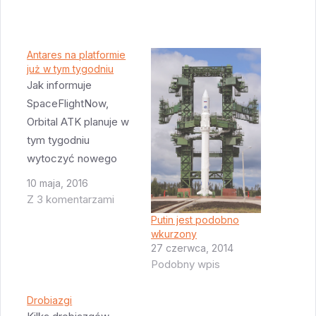
Antares na platformie
już w tym tygodniu
Jak informuje
SpaceFlightNow,
Orbital ATK planuje w
tym tygodniu
wytoczyć nowego
Antaresa na platformę
10 maja, 2016
w Wallops. Firma
Z 3 komentarzami
planuje dwa testy -
Putin jest podobno
pierwszym z nich
wkurzony
27 czerwca, 2014
będzie tzw WDR (wet
Podobny wpis
dress rehersal).
Odbędzie się całe
Drobiazgi
odliczanie aż do