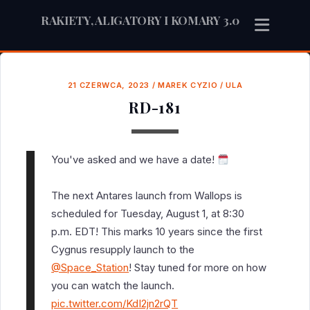
RAKIETY, ALIGATORY I KOMARY 3.0
21 CZERWCA, 2023
/
MAREK CYZIO
/
ULA
RD-181
You've asked and we have a date!
The next Antares launch from Wallops is
scheduled for Tuesday, August 1, at 8:30
p.m. EDT! This marks 10 years since the first
Cygnus resupply launch to the
@Space_Station
! Stay tuned for more on how
you can watch the launch.
pic.twitter.com/KdI2jn2rQT