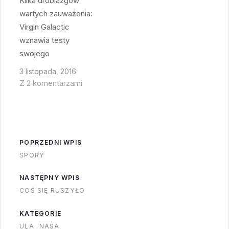
Kilka drobiazgów
momentu zaraz przed
wartych zauważenia:
uruchomieniem
Virgin Galactic
silników. W ten
wznawia testy
sposób można
swojego
przetestować
SpaceShipTwo - w
3 listopada, 2016
wszelkie procedury,
poniedziałek miał się
Z 2 komentarzami
sprawdzić czy…
odbyć pierwszy test
szybowania, ale wiatry
był za duży i
odwołano go. W
POPRZEDNI WPIS
planach jest 8-15
SPORY
lotów bez
uruchamiania silnika -
NASTĘPNY WPIS
początkowo pojazd
COŚ SIĘ RUSZYŁO
nie będzie miał
zamontowanego
KATEGORIE
silnika, jednak
ULA
NASA