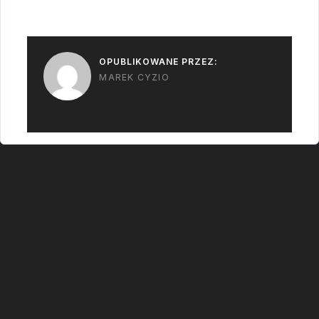
końcowe loty będą
już z silnikiem,…
OPUBLIKOWANE PRZEZ:
MAREK CYZIO