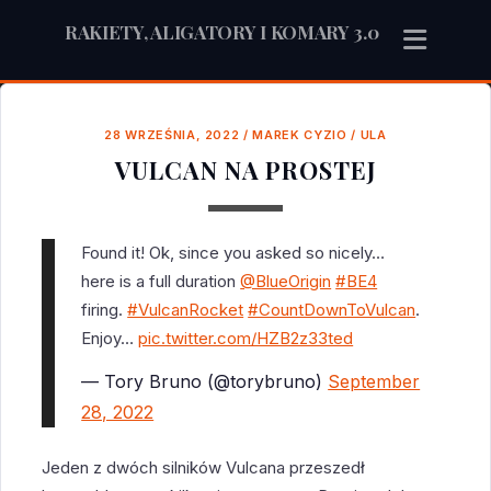
RAKIETY, ALIGATORY I KOMARY 3.0
28 WRZEŚNIA, 2022
/
MAREK CYZIO
/
ULA
VULCAN NA PROSTEJ
Found it! Ok, since you asked so nicely…
here is a full duration
@BlueOrigin
#BE4
firing.
#VulcanRocket
#CountDownToVulcan
.
Enjoy…
pic.twitter.com/HZB2z33ted
— Tory Bruno (@torybruno)
September
28, 2022
Jeden z dwóch silników Vulcana przeszedł