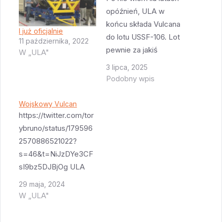
opóźnień, ULA w
końcu składa Vulcana
I już oficjalnie
do lotu USSF-106. Lot
11 października, 2022
pewnie za jakiś
W „ULA"
miesiąc bo obecnie
3 lipca, 2025
tyle zajmuje
Podobny wpis
poskładanie rakiety do
kupy. Misja USSF-106
Wojskowy Vulcan
jest niezwykle tajna a
https://twitter.com/tor
jednocześnie pewnie
ybruno/status/179596
zawiera satelity które
2570886521022?
nie są zbyt kosztowne
s=46&t=NiJzDYe3CF
z uwagi na ryzyko
sI9bz5DJBjOg ULA
(nowa rakieta). Wiemy
wyraźnie nie ma
29 maja, 2024
tylko…
wątpliwości że drugi
W „ULA"
lot Vulcana będzie
równie