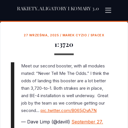
RAKIETY, ALIGATORY I KOMARY 3.0
27 WRZEŚNIA, 2025
/
MAREK CYZIO
/
SPACEX
1:3720
Meet our second booster, with all modules
mated: “Never Tell Me The Odds.” I think the
odds of landing this booster are a lot better
than 3,720-to-1. Both strakes are in place,
and BE-4 installation is well underway. Great
job by the team as we continue getting our
second…
pic.twitter.com/B065jDvA7N
— Dave Limp (@davill)
September 27,