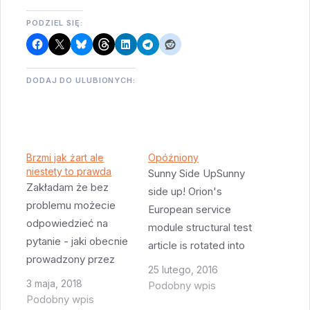
PODZIEL SIĘ:
DODAJ DO ULUBIONYCH:
Brzmi jak żart ale
Opóźniony
niestety to prawda
Sunny Side UpSunny
Zakładam że bez
side up! Orion's
problemu możecie
European service
odpowiedzieć na
module structural test
pytanie - jaki obecnie
article is rotated into
prowadzony przez
position ahead of
25 lutego, 2016
NASA projekt jest
solar panel
3 maja, 2018
Podobny wpis
najbardziej opóźniony i
Podobny wpis
deployment test.