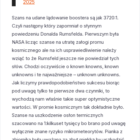
2025
Szans na udane lądowanie boostera są jak 3720:1.
Czyli następny który zapomniał o słynnym
powiedzeniu Donalda Rumsfelda. Pierwszym była
NASA licząc szanse na utratę załogi promu
kosmicznego ale na ich usprawiedliwienie należy
wziąć to że Rumsfeld jeszcze nie powiedział tych
słów. Chodzi oczywiście o known knowns, known
unknowns i te najważniejsze – unknown unknowns.
Jak liczymy prawdopodobieństwo sukcesu biorąc
pod uwagę tylko te pierwsze dwa czynniki, to
wychodzą nam właśnie takie super optymistyczne
wartości. W promie kosmicznym tak dokładnie było.
Szanse na uszkodzenie osłon termicznych
szacowano na 1:kilkuset tysięcy bo brano pod uwagę
wyłącznie znane ryzyko mikrometeorytów. Pianka z
zbiornika była uważana za zbyt miękką by uszkodzić