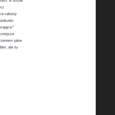
czem. A torów
eci
ce rakiety
paskudzi
srające”
cniejsze
zeniem jakie
en, ale tu