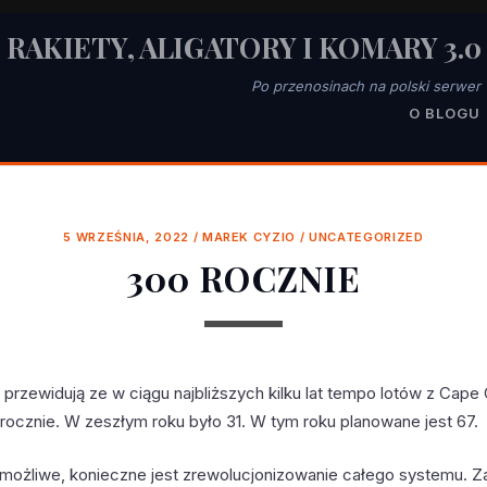
RAKIETY, ALIGATORY I KOMARY 3.0
Po przenosinach na polski serwer
O BLOGU
5 WRZEŚNIA, 2022
/
MAREK CYZIO
/
UNCATEGORIZED
300 ROCZNIE
przewidują ze w ciągu najbliższych kilku lat tempo lotów z Cape
 rocznie. W zeszłym roku było 31. W tym roku planowane jest 67.
 możliwe, konieczne jest zrewolucjonizowanie całego systemu. Z