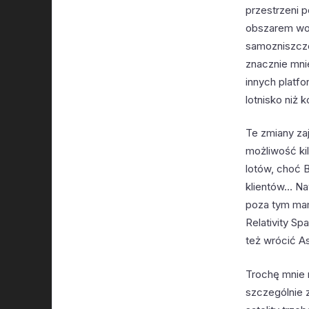
przestrzeni p
obszarem wod
samozniszcze
znacznie mni
innych platf
lotnisko niż
Te zmiany za
możliwość kil
lotów, choć B
klientów… Na
poza tym mam
Relativity Sp
też wrócić As
Trochę mnie 
szczególnie 