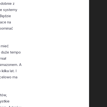
Podobnie z
ne systemy
 Będzie
race na
ypominać
e mieć
je duże tempo
miał
z Amazonem. A
lka lat. I
Docelowo ma
otów,
ystkie