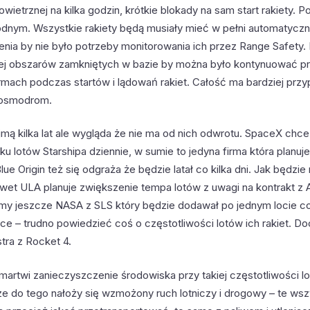
owietrznej na kilka godzin, krótkie blokady na sam start rakiety. 
nym. Wszystkie rakiety będą musiały mieć w pełni automatycz
nia by nie było potrzeby monitorowania ich przez Range Safety.
ej obszarów zamkniętych w bazie by można było kontynuować p
ormach podczas startów i lądowań rakiet. Całość ma bardziej prz
 kosmodrom.
jmą kilka lat ale wygląda że nie ma od nich odwrotu. SpaceX chc
ku lotów Starshipa dziennie, w sumie to jedyna firma która planu
lue Origin też się odgraża że będzie latał co kilka dni. Jak będzie 
wet ULA planuje zwiększenie tempa lotów z uwagi na kontrakt 
y jeszcze NASA z SLS który będzie dodawał po jednym locie co ki
ace – trudno powiedzieć coś o częstotliwości lotów ich rakiet. 
tra z Rocket 4.
martwi zanieczyszczenie środowiska przy takiej częstotliwości l
ze do tego nałoży się wzmożony ruch lotniczy i drogowy – te wsz