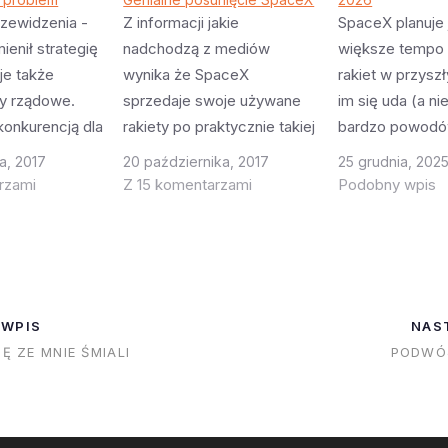
rzewidzenia -
Z informacji jakie
SpaceX planuje
ienił strategię
nadchodzą z mediów
większe tempo 
uje także
wynika że SpaceX
rakiet w przysz
ty rządowe.
sprzedaje swoje używane
im się uda (a ni
konkurencją dla
rakiety po praktycznie takiej
bardzo powodó
a w planach
samej cenie jak nowe. Tak,
których nie było
a, 2017
20 października, 2017
25 grudnia, 202
ki od Blue
są jakieś minimalne upusty
możliwe) to Sp
rzami
Z 15 komentarzami
Podobny wpis
ra sytuacja i
ale wynikają one wyłącznie
szansę osiągną
bym się gdyby w
z różnicy w cenie
startów w 2026
zasie pojawiło
ubezpieczenia ładunku a ta
140-150 będzie
enie ULA że
po kilku udanych lotach
Canaveral. Czyl
używanych rakiet podobno
2.5 dnia. Znac
 WPIS
NAS
zmniejszyła się do wartości
IĘ ZE MNIE ŚMIALI
PODWÓ
praktycznie
niezauważalnych.…