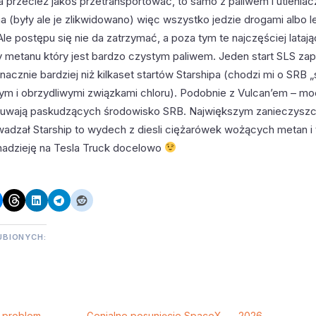
ba przecież jakoś przetransportować, to samo z paliwem i utlenia
 (były ale je zlikwidowano) więc wszystko jedzie drogami albo l
le postępu się nie da zatrzymać, a poza tym te najczęściej latają
 metanu który jest bardzo czystym paliwem. Jeden start SLS za
acznie bardziej niż kilkaset startów Starshipa (chodzi mi o SRB „
m i obrzydliwymi związkami chloru). Podobnie z Vulcan’em – mo
suwają paskudzących środowisko SRB. Największym zanieczyszc
adzał Starship to wydech z diesli ciężarówek wożących metan i tl
adzieję na Tesla Truck docelowo
UBIONYCH:
 problem
Genialne posunięcie SpaceX
2026