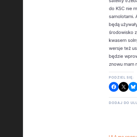
satelity trze
do KSC nie ma
samolotami. A
będą używały
środowisko zn
kwasem solny
wersje też u
będzie wprow
znowu mam n
PODZIEL SIĘ:
DODAJ DO UL
ULA ma spory