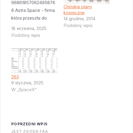
96861857062495876
Chińskie plany
6 Astra Space - firma
kosmiczne
która przeszła do
14 grudnia, 2014
Podobny wpis
historii aeronautyki
18 września, 2025
dzięki rakiecie która
Podobny wpis
im uciekła przez nie
zamkniętą bramę
stanowiska
startowego, i która
wyglądało na to że
263
zakończy swoją
9 stycznia, 2025
działalność, wydaje
W „SpaceX"
się wracać. Firma
odgraża się że w
połowie przyszłego
roku wystrzeli
POPRZEDNI WPIS
pierwszy egzemplarz
JEST ZGODA FAA