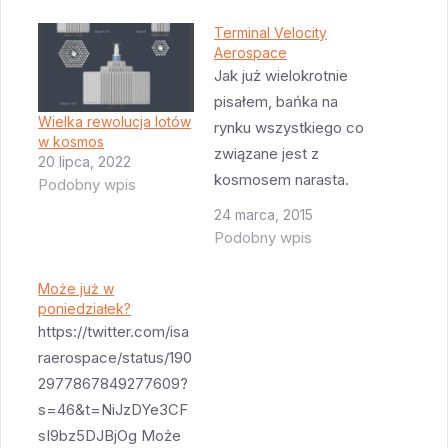
Terminal Velocity
Aerospace
Jak już wielokrotnie
pisałem, bańka na
Wielka rewolucja lotów
rynku wszystkiego co
w kosmos
związane jest z
20 lipca, 2022
kosmosem narasta.
Podobny wpis
Następną firmą, która
24 marca, 2015
postanowiła zarobić
Podobny wpis
jest Terminal Velocity
Aerospace z Atlanta,
Może już w
poniedziałek?
GA. Firma zauważyła
https://twitter.com/isa
że istnieje nisza
raerospace/status/190
rynkowa na
2977867849277609?
sprowadzanie
s=46&t=NiJzDYe3CF
ładunków z orbity -
sI9bz5DJBjOg Może
obecnie mogą one