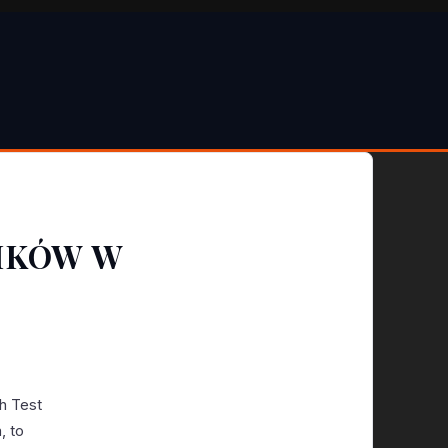
NIKÓW W
sh Test
, to