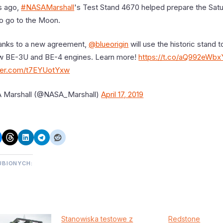
s ago,
#NASAMarshall
's Test Stand 4670 helped prepare the Satu
to go to the Moon.
anks to a new agreement,
@blueorigin
will use the historic stand t
ew BE-3U and BE-4 engines. Learn more!
https://t.co/aQ992eWbx
tter.com/t7EYUotYxw
 Marshall (@NASA_Marshall)
April 17, 2019
UBIONYCH:
Stanowiska testowe z
Redstone