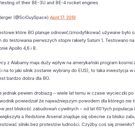
 testing of their BE-3U and BE-4 rocket engines
Berger (@SciGuySpace)
April 17, 2019
estowe które BO planuje odnowić/zmodyfikować używane było os
h do testowania pierwszych stopni rakiety Saturn 1. Testowano na
nie Apollo 4,6 i 8.
tycy z Alabamy maja duży wpływ na amerykański program kosmic
 na to jaki silnik zostanie wybrany do EUS), to taka inwestycja w
st bardzo dobra dla BO.
e jednak pewien drobiazg – wiele lat temu w czasie wycieczki p
ewodnik powiedział że najważniejszym powodem dla którego nie te
ków jest bliskość zabudowań cywilnych – od lat 60’tych populacja H
większyła a Redstone Arsenal znajduje się obecnie za blisko za
estować silniki bez protestów ludności. Czyżby coś się zmieniło?