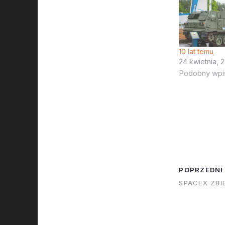
10 lat temu
24 kwietnia, 
Podobny wpi
POPRZEDNI
SPACEX ZBI