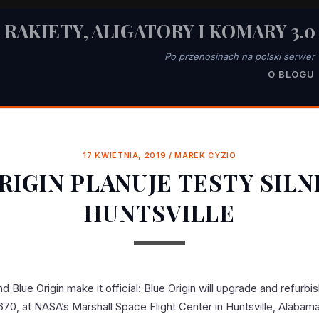
RAKIETY, ALIGATORY I KOMARY 3.0
Po przenosinach na polski serwer
O BLOGU
17 KWIETNIA, 2019
/
MAREK CYZIO
RIGIN PLANUJE TESTY SIL
HUNTSVILLE
 Blue Origin make it official: Blue Origin will upgrade and refurbi
70, at NASA’s Marshall Space Flight Center in Huntsville, Alabama