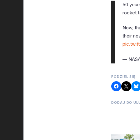
50 year
rocket 
Now, th
their n
pic.twi
— NASA
PODZIEL SIĘ:
DODAJ DO UL