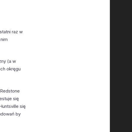
tatni raz w
 nim
zny (a w
 ich okręgu
o Redstone
stuje się
untsville się
budowań by