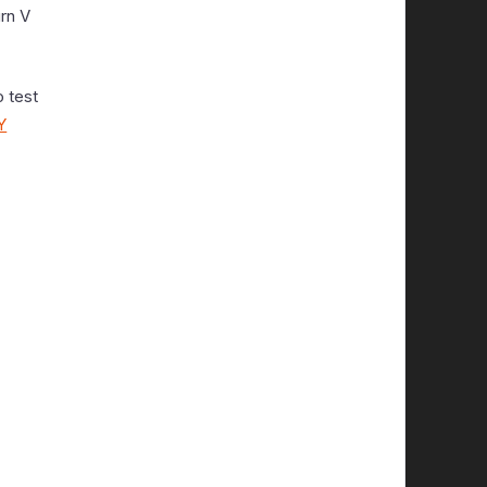
rn V
o test
Y