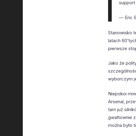
support
— Eric 
Stanowisko t
latach 60’tyc
pierwsze stop
Jako że poli
szczególności
wyborczym je
Niepokoi mni
Arsenal, prz
tam już silni
gwałtownie z
można było t