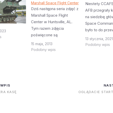
Marshall Space Flight Center
Niestety CCAFS 
Dziś następna seria zdjęć z
AFB przegrały 
Marshall Space Flight
na siedzibę gł
Center w Huntsville, AL.
Space Comman
Tym razem zdjęcia
było to do prze
2023
poświęcone są
lokalizacja na F
s
13 stycznia, 2021
stanowiskom na których
obarczona jest 
15 maja, 2013
Podobny wpis
testowano rakiety i silniki
Podobny wpis
huraganów i ew
rakietowe. Wycieczka (ta
sumie dziwne że
tylko dla obywateli)
wygrała Peters
dostarcza nas pod jedno z
Colorado, bo t
tych stanowisk, resztę
jest US Space
możemy obejrzeć przez
Przeniesienie je
 WPIS
NAS
okno (którego nie wolno
Alabamy…
ERA KASĘ
OGLĄDACIE STAR
otwierać!). W związku z
czym…