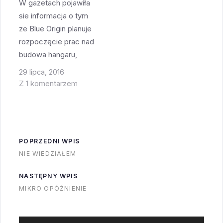
W gazetach pojawiła
sie informacja o tym
ze Blue Origin planuje
rozpoczęcie prac nad
budowa hangaru,
platformy startowej i
29 lipca, 2016
stanowiska do
Z 1 komentarzem
testowania rakiet w
CCAFS. Ciekawostką
jest to że BO dostało
do zabawy dwie stare
POPRZEDNI WPIS
platformy startowe a
NIE WIEDZIAŁEM
nie jedną. Do LC-36
dołączył LC-11. To
NASTĘPNY WPIS
pozostawia tylko LC-
MIKRO OPÓŹNIENIE
12 jako bufor…