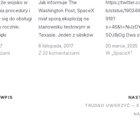
 że wojsko w
Jak informuje The
https://twitter.
a procedury i
Washington Post, SpaceX
b/status/19024
 się do obsługi
miał sporą eksplozję na
919?
 rocznie.
stanowisku testowym w
s=46&t=NiJzD
ęki
Texasie. Jeden z silników
5DJBjOg Dwa st
nemu
Block 5 zdecydował się
ciągu 3 dni z je
17
8 listopada, 2017
20 marca, 2025
todestrukcji
gwałtownie zdemontować
platformy. To w
rzami
Z 22 komentarzami
W „SpaceX"
on 9. Dzięki
w czasie testu. To spory
SpaceX. Trzy st
owi w dni
problem. Bardzo spory.
dwóch tygodni z
onsolach siedzi
Może spowodować wiele
platformy - to t
j co przede
opóźnień - przede
osiągnięciom S
niejsza koszt
wszystkim opóźniony
RocketLab poka
 WPIS
NAS
le także
prawie na pewno będzie
wiedzą co robi
TRUDNO UWIERZYĆ – X
większą…
pierwszy lot załogowego
wierzyć w sukc
NA
Dragona. Także drugi lot…
W czasie ostatn
konferencji pra
Beck (CEO) pow