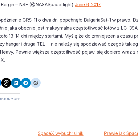
 Bergin – NSF (@NASASpaceflight)
June 6, 2017
 opóźnienie CRS-11 o dwa dni popchnęło BulgariaSat-1 w prawo. D
nie jaka obecnie jest maksymalna częstotliwość lotów z LC-39
koło 13-14 dni między startami. Myślę że do zmniejszenia czasu 
zy hangar i druga TEL = nie należy się spodziewać czegoś takieg
 Heavy. Pewnie większa częstotliwość pojawi się dopiero wraz z
eX.
UBIONYCH:
SpaceX wybuchł silnik
Prawie jak Spa