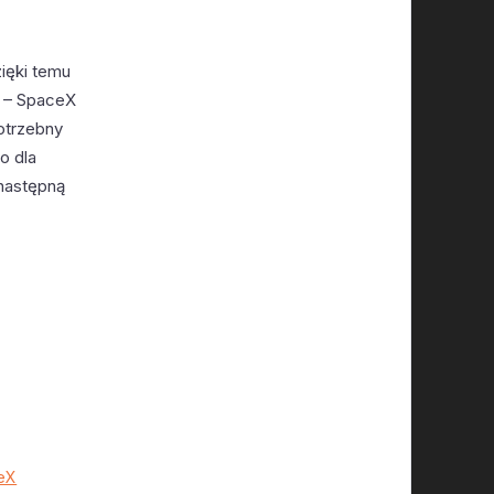
zięki temu
A – SpaceX
potrzebny
o dla
 następną
ceX