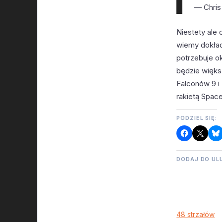
— Chris
Niestety ale
wiemy dokład
potrzebuje o
będzie więks
Falconów 9 i
rakietą Spac
PODZIEL SIĘ:
DODAJ DO UL
48 strzałów