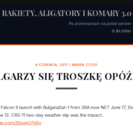
RAKIETY, ALIGATORY I KOMARY 3.0
Po przenosinach na polski serwer
O BLOGU
6 CZERWCA, 2017
/
MAREK CYZIO
LGARZY SIĘ TROSZKĘ OPÓŹ
Falcon 9 launch with BulgariaSat-1 from 39A now NET June 17, Sta
e 13. CRS-11 two-day weather slip was the impact.
tter.com/2SsqnCFgSv