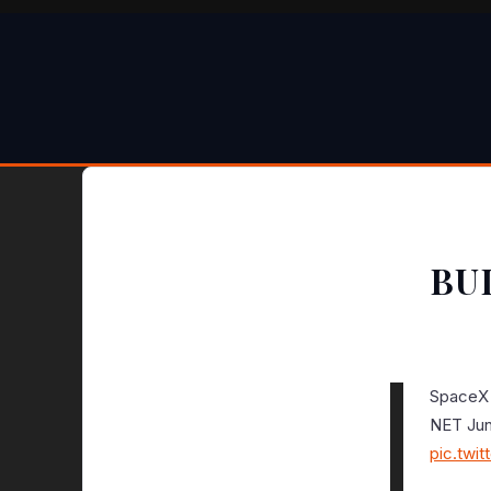
BU
SpaceX 
NET Jun
pic.twi