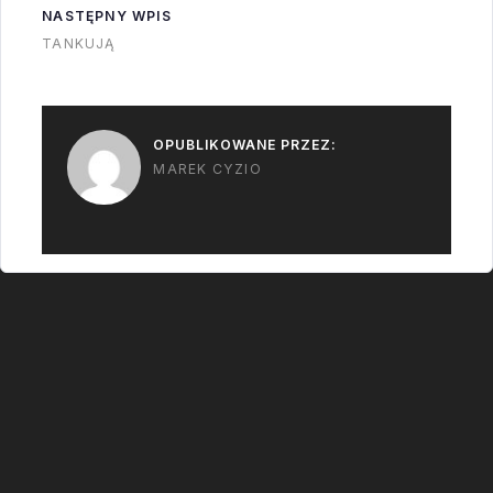
przygotować do
NASTĘPNY WPIS
niedzieli czy się o 1-2
TANKUJĄ
dni opóźni?
OPUBLIKOWANE PRZEZ:
MAREK CYZIO