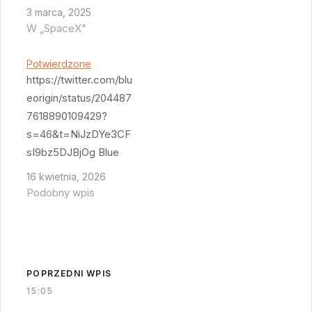
Polsce. Spodziewam
3 marca, 2025
się że większość
W „SpaceX"
czytelników pójdzie
spać bo przecież jutro
Potwierdzone
praca. W związku z
https://twitter.com/blu
czym dziś mniej
eorigin/status/204487
aktualizacji na żywo a
7618890109429?
po prostu napiszę co
s=46&t=NiJzDYe3CF
moim zdaniem wyszło
sI9bz5DJBjOg Blue
a co nie jak…
Origin przynajmniej
16 kwietnia, 2026
jakieś bardziej
Podobny wpis
konkretne daty daje.
Start nie wcześniej niż
niedziela o 6:45 rano
mojego czasu.
POPRZEDNI WPIS
Ciekawe czy dadzą
15:05
rady wszystko