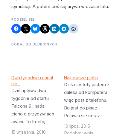
symulacji. A potem coś się urywa w czasie lotu.
PODZIEL SIĘ:
DODAJ DO ULUBIONYCH:
Dwa tygodnie i nadal
Najnowsze plotki
nic…
Dziś niestety jestem z
Dziś upływa dwa
daleka od komputera
tygodnie od startu
więc post z telefonu.
Falcona 9 i nadal
Bo jest co pisać.
cicho o przyczynach
Pojawia sie coraz
awarii. To trochę
wiecej plotek o
10 lipca, 2015
niepokojące.
przyczynach awarii
15 września, 2016
Podobny wpis