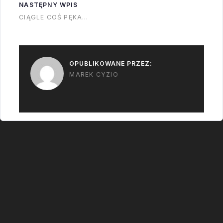
trzeciego stopnia,
NASTĘPNY WPIS
Progress zdecydował
CIĄGLE COŚ PĘKA…
że już osiągnął orbitę i
wysłał sygnał
separacji. Ta się
OPUBLIKOWANE PRZEZ:
udała,…
MAREK CYZIO