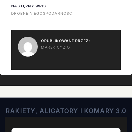
pozostałych lotów?
NASTĘPNY WPIS
Atlas V jest
DROBNE NIEGOSPODARNOŚCI
wysprzedany. Vulcan
opóźniony, choć
istnieje nadzieja…
OPUBLIKOWANE PRZEZ:
MAREK CYZIO
RAKIETY, ALIGATORY I KOMARY 3.0