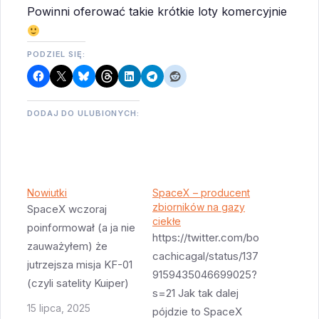
Powinni oferować takie krótkie loty komercyjnie
PODZIEL SIĘ:
DODAJ DO ULUBIONYCH:
Nowiutki
SpaceX – producent
zbiorników na gazy
SpaceX wczoraj
ciekłe
poinformował (a ja nie
https://twitter.com/bo
zauważyłem) że
cachicagal/status/137
jutrzejsza misja KF-01
9159435046699025?
(czyli satelity Kuiper)
s=21 Jak tak dalej
poleci nowiutkim
15 lipca, 2025
pójdzie to SpaceX