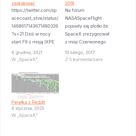
zaskakiwać
2018
https://twitter.com/sp
Na forum
acecoast_stve/status/
NASASpaceFlight
1468617143671480326
pojawiły się plotki że
?s=21 Dziś w nocy
SpaceX zrezygnował
start F9 z misją IXPE
z misji Czerwonego
dla NASA. Misję
Dragona w 2018 roku.
8 grudnia, 2021
10 lutego, 2017
obsłuży B1061 -
Przyczyną są
W „SpaceX"
Z 5 komentarzami
booster który wyniósł
opóźnienia i problemy
w kosmos dwie załogi
z załogowym
a potem jeszcze
Dragonem. Firma po
satelitę SiriusXM.
prostu nie ma czasu
Rutynowa misja, nic
na przygotowanie
Perełka z Reddit
ciekawego.
"Czerwonego
6 stycznia, 2025
Niespodzianką jest za
Dragona". Jednak ta
W „SpaceX"
to booster użyty do
plotka jest niepewna,
następnego lotu -
wygląda na to że