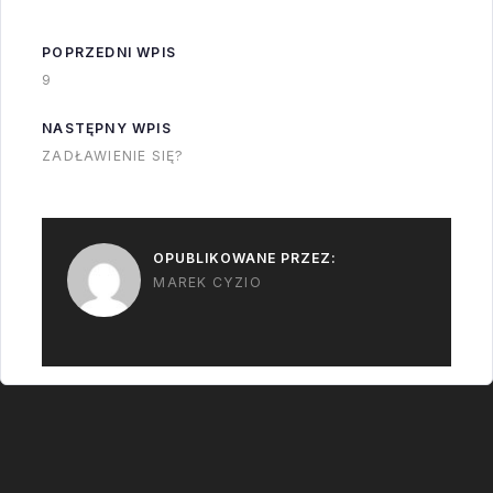
misji Turksat 5B - to
nadal istnieją
B1052 - czyli
niewielkie szanse na
POPRZEDNI WPIS
booster…
ten lot.…
9
NASTĘPNY WPIS
ZADŁAWIENIE SIĘ?
OPUBLIKOWANE PRZEZ:
MAREK CYZIO