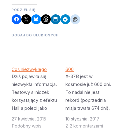
PODZIEL SIĘ:
DODAJ DO ULUBIONYCH:
Coś niezwykłego
600
Dziś pojawiła się
X-37B jest w
niezwykła informacja.
kosmosie już 600 dni.
Testowy silniczek
To nadal nie jest
korzystający z efektu
rekord (poprzednia
Hall'a poleci jako
misja trwała 674 dni),
jeden z
ale jak X-37B nie
27 kwietnia, 2015
10 stycznia, 2017
eksperymentów w
wyląduje do połowy
Podobny wpis
Z 2 komentarzami
komorze ładunkowej
marca, to będziemy