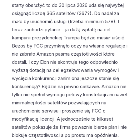
starty obsłużyć to do 30 lipca 2026 uda się najwyżej
osiągnąć liczbę 365 satelitów (367?). Do nadal za
mało by uruchomić usługi (trzeba minimum 578). I
teraz zachodzi pytanie – ja dużą wpłatę na cel
kampanii prezydenckiej Trumpa będzie musiał uiścić
Bezos by FCC przymknęło oczy na własne regulacje i
nie zabrało Amazon pasma częstotliwości które
dostali. I czy Elon nie skontruje tego odpowiednio
wyższą dotacją na cel egzekwowania wymogów i
wycięcia konkurencji zanim ona jeszcze stanie się
konkurencją? Będzie na pewno ciekawie. Amazon nie
tylko nie spełnił wymogu połowy konstelacji ani nawet
minimalnej ilości satelitów pozwalających na
uruchomienie serwisu i proszenie się FCC o
modyfikację licencji. A jednocześnie te kilkaset
satelitów pokazuje że firma poważnie bierze plan i nie
blokuje częstotliwości a po prostu ma opóźnienia.