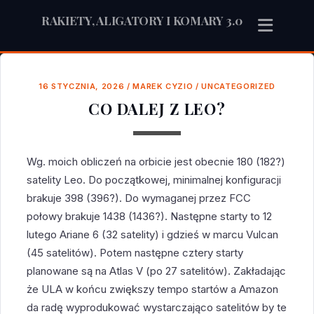
RAKIETY, ALIGATORY I KOMARY 3.0
16 STYCZNIA, 2026
/
MAREK CYZIO
/
UNCATEGORIZED
CO DALEJ Z LEO?
Wg. moich obliczeń na orbicie jest obecnie 180 (182?)
satelity Leo. Do początkowej, minimalnej konfiguracji
brakuje 398 (396?). Do wymaganej przez FCC
połowy brakuje 1438 (1436?). Następne starty to 12
lutego Ariane 6 (32 satelity) i gdzieś w marcu Vulcan
(45 satelitów). Potem następne cztery starty
planowane są na Atlas V (po 27 satelitów). Zakładając
że ULA w końcu zwiększy tempo startów a Amazon
da radę wyprodukować wystarczająco satelitów by te