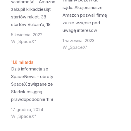
wiadomość - Amazon
sądu. Akcjonariusze
zakupił kilkadziesiąt
Amazon pozwali firmę
startów rakiet. 38
za nie wzięcie pod
startów Vulcan’a, 18
uwagę interesów
startów Ariane 6 i 12
5 kwietnia, 2022
akcjonariuszy firmy
startów New Glenn z
1 września, 2023
W „SpaceX"
podczas
opcją na 15 więcej. Dla
W „SpaceX"
przyznawania
ULA to dosłownie
kontraktów na
drugie życie - 38
11.8 miliarda
wystrzelenie satelitów
Dziś informacja ze
startów to gwarancja
konstelacji Kuiper.
SpaceNews - obroty
przetrwania przez
Zamiast
SpaceX związane ze
następne 5+ lat. Dla
zrobić przetarg i
Starlink osiągną
Ariane 6 to tez wieki
wybrać najlepszego
prawdopodobnie 11.8
kontrakt, 18…
dostawcę (którym
miliarda dolarów w
17 grudnia, 2024
prawie na pewno
2025 roku. Z czego
W „SpaceX"
byłby SpaceX
ponad 3 miliardy to
zakładając że firma
kontrakty wojskowe.