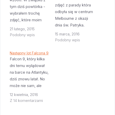
zdjęć z parady która
tym dziś powtórka -
odbyła się w centrum
wybrałem trochę
Melbourne z okazji
zdjęć, które moim
dnia św. Patryka.
zdaniem mi się w
21 lutego, 2015
Troszkę
ciągu czterech lat
15 marca, 2016
Podobny wpis
przedwcześnie jako
pisania tego bloga
Podobny wpis
że sam dzień św.
najbardziej udały,
Patryka jest dopiero w
poprawiłem je jeszcze
Następny lot Falcona 9
czwartek, 17 marca,
Falcon 9, który kilka
raz korzystając z
jednak powodów do
dni temu wylądował
Adobe Lightroom i
picia piwa nigdy nie
na barce na Atlantyku,
wygenerowałem
jest za wiele. Zgodnie
dziś znowu latał. No
nowe wersje. Stali
z tradycją należy się
może nie sam, ale
czytelnicy tego bloga
ubrać na zielono +…
podwieszony pod
znają je wszystkie, dla
12 kwietnia, 2016
dźwigiem. Sterczałem
nowych…
Z 14 komentarzami
w porcie jak głupi od 7
rano żeby zrobić te