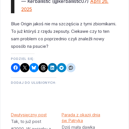
— Kerballistic (@kerballistic07)
April 26,
2025
Blue Origin jakoś nie ma szczęścia z tymi zbiornikami.
To już któryś z rzędu zepsuty. Ciekawe czy to ten
sam problem co poprzednio czyli znaleźli nowy
sposób na psucie?
PODZIEL SIĘ:
DODAJ DO ULUBIONYCH:
Dwutysięczny post
Parada z okazji dnia
św. Patryka
Tak, to już post
Dziś mała dawka
#2000. W związku z