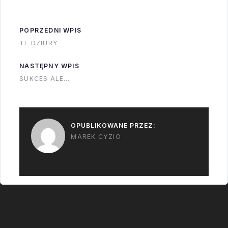
zdjęcia. Mam nadzieję
że się będą
POPRZEDNI WPIS
czytelnikom
TE DZIURY
podobały.RanoGóra
rakietyNa początku
NASTĘPNY WPIS
była przypięta
SUKCES ALE…
kolorowymi
łańcuszkami i stała
na…
OPUBLIKOWANE PRZEZ:
MAREK CYZIO