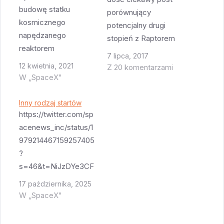
budowę statku
porównujący
kosmicznego
potencjalny drugi
napędzanego
stopień z Raptorem
reaktorem
vs. drugi stopień z
7 lipca, 2017
atomowym. Na
Merlinem. Wynika z
12 kwietnia, 2021
Z 20 komentarzami
szczęście z dwoma
W „SpaceX"
niego kilka
innymi firmami z
ciekawostek z
których jedna zna się
Inny rodzaj startów
których nie zdawałem
na budowie reaktorów
https://twitter.com/sp
sobie sprawy. Przede
(General Atomics) a
acenews_inc/status/1
wszystkim Raptor ma
druga na zwiększaniu
979214467159257405
zdecydowanie
kosztów i zakresu
?
większy impuls
prac tak by zarobić
s=46&t=NiJzDYe3CF
specyficzny, co jest
(Lockheed Martin).
sI9bz5DJBjOg Dziś
bardzo ważne w
17 października, 2025
Coraz bardziej mnie
tak trochę z
silniku drugiego
W „SpaceX"
zdumiewa to że firma
przymróżeniem oka -
stopnia. To powoduje
z tak małym
od pewnego czasu
że ta sama…