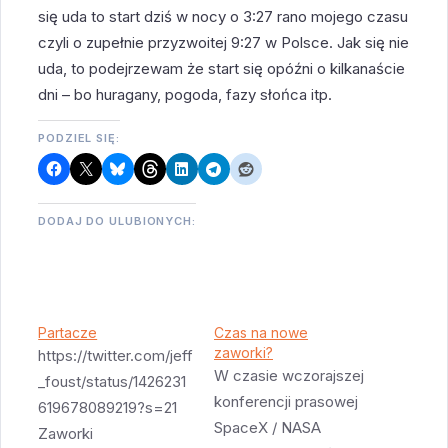
się uda to start dziś w nocy o 3:27 rano mojego czasu
czyli o zupełnie przyzwoitej 9:27 w Polsce. Jak się nie
uda, to podejrzewam że start się opóźni o kilkanaście
dni – bo huragany, pogoda, fazy słońca itp.
PODZIEL SIĘ:
DODAJ DO ULUBIONYCH:
Partacze
Czas na nowe
zaworki?
https://twitter.com/jeff
W czasie wczorajszej
_foust/status/1426231
konferencji prasowej
619678089219?s=21
SpaceX / NASA
Zaworki