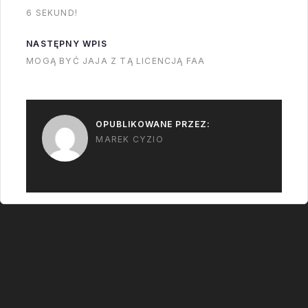
roześmiałem go
6 SEKUND!
czytając. W wielkim
skrócie - lądownik
NASTĘPNY WPIS
miał dwa zaworki, oba
MOGĄ BYĆ JAJA Z TĄ LICENCJĄ FAA
sterowały dopływem
sprężonego helu, tyle
że…
OPUBLIKOWANE PRZEZ:
MAREK CYZIO