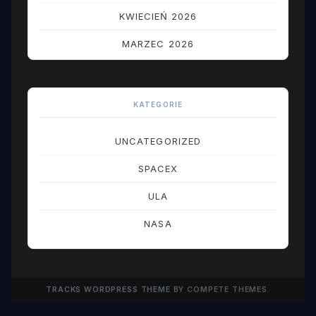
KWIECIEŃ 2026
MARZEC 2026
LUTY 2026
STYCZEŃ 2026
KATEGORIE
GRUDZIEŃ 2025
UNCATEGORIZED
LISTOPAD 2025
SPACEX
PAŹDZIERNIK 2025
ULA
WRZESIEŃ 2025
NASA
SIERPIEŃ 2025
LIPIEC 2025
TRACKS WORDPRESS THEME
BY COMPETE THEMES.
CZERWIEC 2025