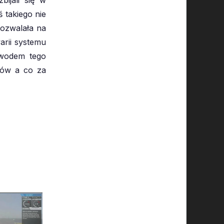
 takiego nie
pozwalała na
arii systemu
owodem tego
ików a co za