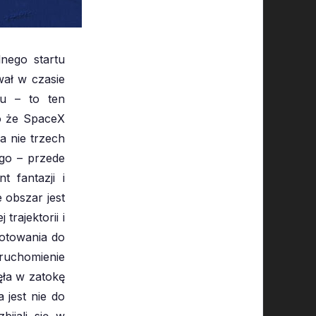
lnego startu
wał w czasie
ru – to ten
o że SpaceX
a nie trzech
go – przede
 fantazji i
 obszar jest
trajektorii i
gotowania do
ruchomienie
nęła w zatokę
 jest nie do
ijali się w