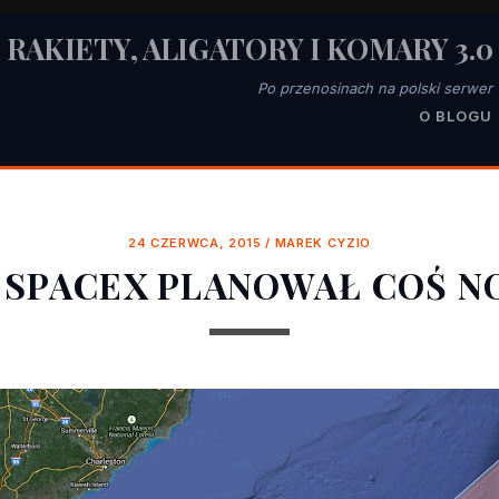
RAKIETY, ALIGATORY I KOMARY 3.0
Po przenosinach na polski serwer
O BLOGU
24 CZERWCA, 2015
/
MAREK CYZIO
 SPACEX PLANOWAŁ COŚ 