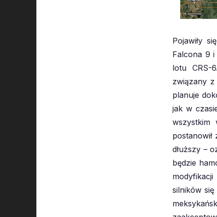
Pojawiły si
Falcona 9 i
lotu CRS-6
związany z
planuje dok
jak w czas
wszystkim 
postanowił 
dłuższy – oz
będzie hamo
modyfikacj
silników się
meksykańską
zaakceptow