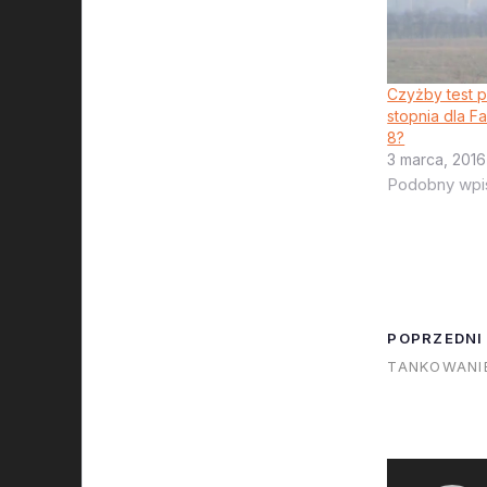
Czyżby test 
stopnia dla F
8?
3 marca, 2016
Podobny wpi
POPRZEDNI
TANKOWANIE