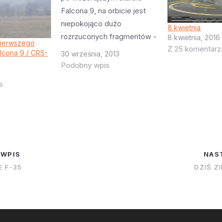
Falcona 9, na orbicie jest
niepokojąco dużo
8 kwietnia
rozrzuconych fragmentów -
8 kwietnia, 2016
pierwszego
Z 25 komentarz
ich liczba jest
alcona 9 / CRS-
30 września, 2013
zdecydowanie za duża jak
Podobny wpis
na udany start. Parabolic
s
Arc twierdzi że SpaceX się
z nim skontaktowało i
poinformowało że nie mają
żadnych danych o eksplozji
drugiego stopnia Falcona 9.
Czyżby…
 WPIS
NAS
 F-35
DZIŚ Z