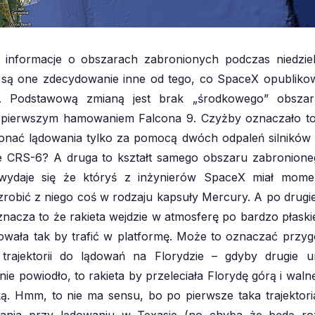
ę informacje o obszarach zabronionych podczas niedzie
 są one zdecydowanie inne od tego, co SpaceX opubliko
. Podstawową zmianą jest brak „środkowego” obsza
 pierwszym hamowaniem Falcona 9. Czyżby oznaczało t
onać lądowania tylko za pomocą dwóch odpaleń silników 
ie CRS-6? A druga to kształt samego obszaru zabronione
wydaje się że któryś z inżynierów SpaceX miał moment
zrobić z niego coś w rodzaju kapsuły Mercury. A po drugie
nacza to że rakieta wejdzie w atmosferę po bardzo płaskiej 
wała tak by trafić w platformę. Może to oznaczać przy
i trajektorii do lądowań na Florydzie – gdyby drugie u
 nie powiodło, to rakieta by przeleciała Florydę górą i wal
. Hmm, to nie ma sensu, bo po pierwsze taka trajektoria
ania przy lądowaniu w Texasie (no chyba że będą rozb