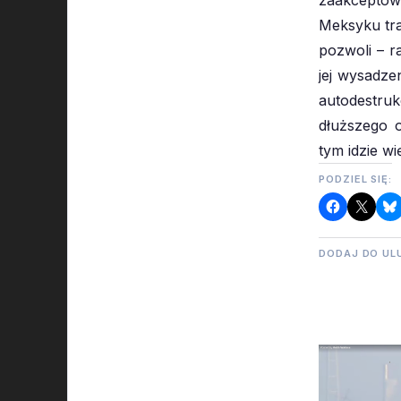
Meksyku tra
pozwoli – r
jej wysadze
autodestru
dłuższego o
tym idzie w
PODZIEL SIĘ:
DODAJ DO UL