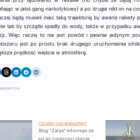
fiając w jakiś gang narkotykowy) a po drugie nikt im na coś
aczej będą musieli mieć taką trajektorię by awaria rakiety 
nie tak by szczątki spadły do wody, także w przypadku aw
kcji. Więc raczej to nie jest powód i pewnie jedynym p
bszaru jest po prostu brak drugiego uruchomienia siln
iększa prędkość wejścia w atmosferę.
UBIONYCH:
Czyżby coś wybuchło?
Blog "Zarya" informuje że
po wczorajszym starcie