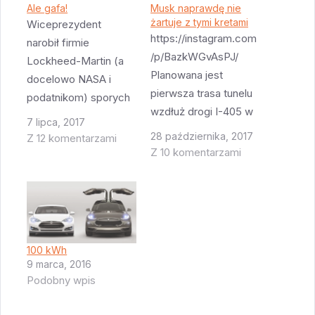
Ale gafa!
Musk naprawdę nie
żartuje z tymi kretami
Wiceprezydent
https://instagram.com
narobił firmie
/p/BazkWGvAsPJ/
Lockheed-Martin (a
Planowana jest
docelowo NASA i
pierwsza trasa tunelu
podatnikom) sporych
wzdłuż drogi I-405 w
kosztów - z
7 lipca, 2017
Los Angeles. Tunel
nieznanych przyczyn
28 października, 2017
Z 12 komentarzami
będzie miał odnogi co
musiał dotknąć
Z 10 komentarzami
około 1 milę. Tam
czegoś z wielkim
będą miejsca gdzie
napisem "nie
Teslę będą mogły
dotykać".
wjechać na saneczki i
Podejrzewam że ten
ruszyć w podróż. W
element będzie
100 kWh
samym tunelu
wymagał
9 marca, 2016
saneczki mają
Podobny wpis
czasochłonnego (i
poruszać się z
pewnie kosztownego)
prędkością 150 MPH.