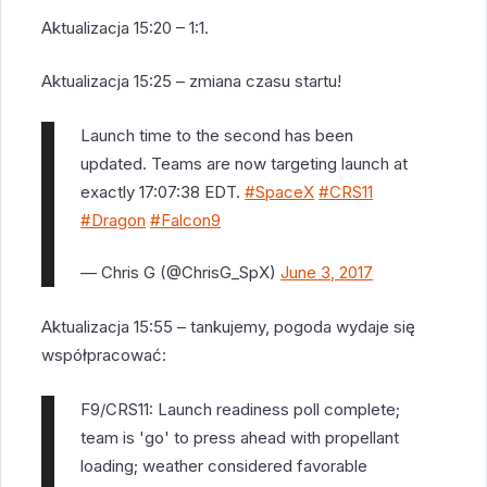
Aktualizacja 15:20 – 1:1.
Aktualizacja 15:25 – zmiana czasu startu!
Launch time to the second has been
updated. Teams are now targeting launch at
exactly 17:07:38 EDT.
#SpaceX
#CRS11
#Dragon
#Falcon9
— Chris G (@ChrisG_SpX)
June 3, 2017
Aktualizacja 15:55 – tankujemy, pogoda wydaje się
współpracować:
F9/CRS11: Launch readiness poll complete;
team is 'go' to press ahead with propellant
loading; weather considered favorable