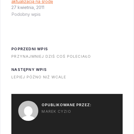
aktualizacja na środę
nad Cape Canaveral
27 kwietnia, 2011
będą szalały dość
Podobny wpis
poważne burze -
jakiekolwiek prace na
zewnątrz będą
zabronione. Na
lotnisku w taką
POPRZEDNI WPIS
pogodę byłby "ground
PRZYNAJMNIEJ DZIŚ COŚ POLECIAŁO
stop", trudno się…
NASTĘPNY WPIS
LEPIEJ PÓŹNO NIŻ WCALE
OPUBLIKOWANE PRZEZ:
MAREK CYZIO