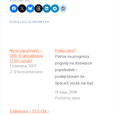
PODZIEL SIĘ:
DODAJ DO ULUBIONYCH:
No to zaczynamy –
Poleci jutro?
CRS-11 (aktualizacja
Patrze na prognozy
17:30 i scrub)
pogody na dzisiejsze
1 czerwca, 2017
popołudnie i
Z 12 komentarzami
podejrzewam że
SpaceX może nie być
w stanie zrobić dziś
13 maja, 2019
testu statycznego
Podobny wpis
rakiety. Przez
najbliższe kilka godzin
Endeavour – STS-134 –