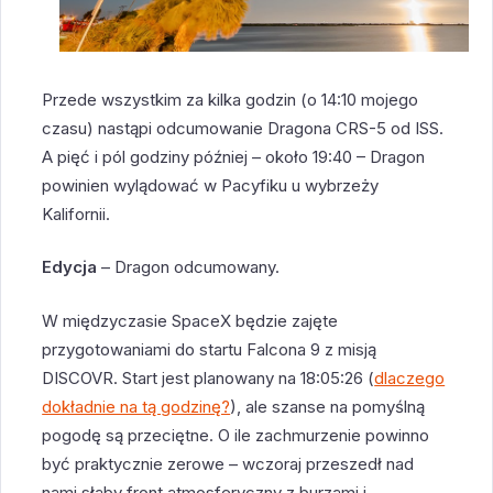
Przede wszystkim za kilka godzin (o 14:10 mojego
czasu) nastąpi odcumowanie Dragona CRS-5 od ISS.
A pięć i pól godziny później – około 19:40 – Dragon
powinien wylądować w Pacyfiku u wybrzeży
Kalifornii.
Edycja
– Dragon odcumowany.
W międzyczasie SpaceX będzie zajęte
przygotowaniami do startu Falcona 9 z misją
DISCOVR. Start jest planowany na 18:05:26 (
dlaczego
dokładnie na tą godzinę?
), ale szanse na pomyślną
pogodę są przeciętne. O ile zachmurzenie powinno
być praktycznie zerowe – wczoraj przeszedł nad
nami słaby front atmosferyczny z burzami i