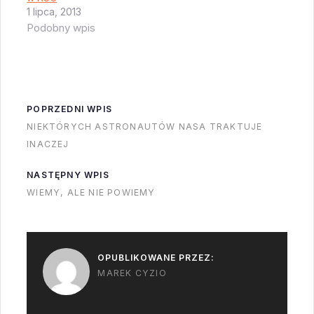
SpaceX ma kontrakt z
platformie zamiast
1 lipca, 2013
NASA na…
Podobny wpis
wpadać do
oceanu.Nowy F9 ma…
POPRZEDNI WPIS
NIEKTÓRYCH ASTRONAUTÓW NASA TRAKTUJE
INACZEJ
NASTĘPNY WPIS
WIEMY, ALE NIE POWIEMY
OPUBLIKOWANE PRZEZ:
MAREK CYZIO