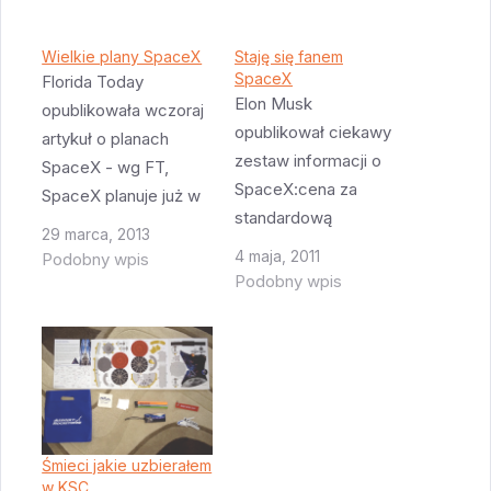
Wielkie plany SpaceX
Staję się fanem
SpaceX
Florida Today
Elon Musk
opublikowała wczoraj
opublikował ciekawy
artykuł o planach
zestaw informacji o
SpaceX - wg FT,
SpaceX:cena za
SpaceX planuje już w
standardową
2014 roku pierwsze
29 marca, 2013
konfigurację Falcon 9
próby nowego
4 maja, 2011
Podobny wpis
to $54M. I jest to
Falcona 9, którego
Podobny wpis
cena za którą każdy
pierwszy stopień
może wykupić lot tą
będzie wracał na
rakietą.cena za lot
platformę. Także w
kapsuły Dragon do ISS
2014 roku ma się
to $133M. Tyle płaci
pojawić nowy,
NASA i nie ma
większy Dragon, który
Śmieci jakie uzbierałem
żadnych opcji itp.
będzie lądował na
w KSC