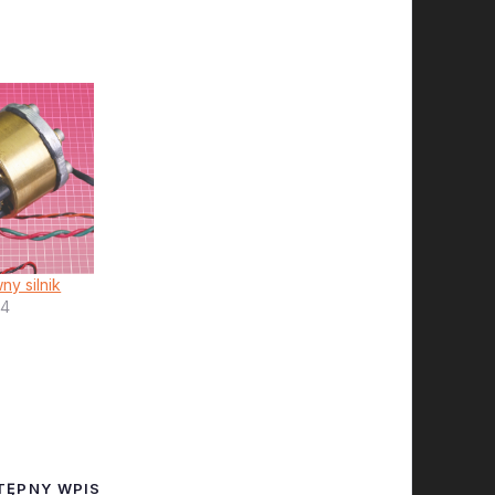
ny silnik
14
TĘPNY WPIS