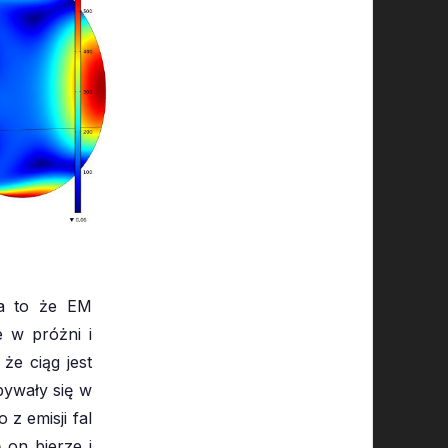
na to że EM
 w próżni i
że ciąg jest
bywały się w
 z emisji fal
 on bierze i