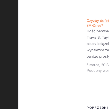
Czyżby defin
EM-Drive?
Dość barwna
Travis S. Tayl
pisarz książek
wynalazca z
bardzo prost
który pozwoli
5 marca, 2018
sprawdzenie
Podobny wpi
rzeczywiście
wiedza o praw
niekompletna
wiedza jest 
(wiemy że je
Drive to nas
POPRZEDNI