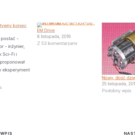
itywny koniec
EM Drive
8 listopada, 2016
 postać -
Z 53 komentarzami
or - inżynier,
 Sci-Fi i
aproponował
y eksperyment
 na
Nowy, dość dziw
25 listopada, 20
 czy EM-Drive
s
Podobny wpis
 działa a nasza
ach fizyki jest
, czy też
niekompletna
st) ale EM-
tępna głupota
 WPIS
NAS