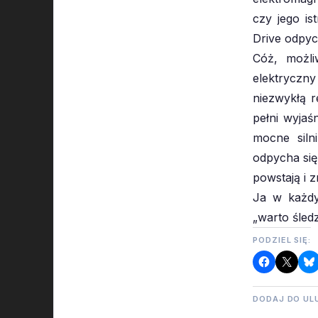
czy jego is
Drive odpych
Cóż, możli
elektryczn
niezwykłą r
pełni wyjaśn
mocne siln
odpycha się
powstają i z
Ja w każdy
„warto śledz
PODZIEL SIĘ:
DODAJ DO UL