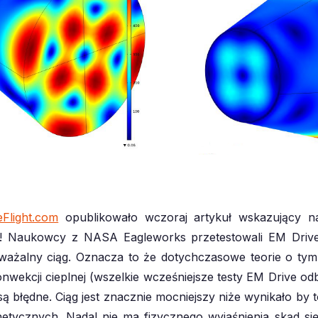
light.com
opublikowało wczoraj artykuł wskazujący 
ła! Naukowcy z NASA Eagleworks przetestowali EM Drive
ważalny ciąg. Oznacza to że dotychczasowe teorie o tym 
nwekcji cieplnej (wszelkie wcześniejsze testy EM Drive od
ą błędne. Ciąg jest znacznie mocniejszy niże wynikało by to
etycznych. Nadal nie ma fizycznego wyjaśnienia skąd się