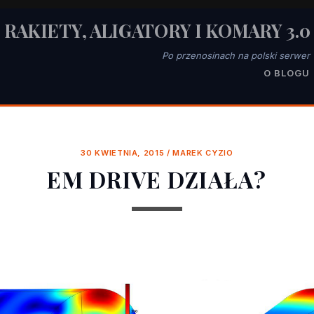
RAKIETY, ALIGATORY I KOMARY 3.0
Po przenosinach na polski serwer
O BLOGU
30 KWIETNIA, 2015
/
MAREK CYZIO
EM DRIVE DZIAŁA?