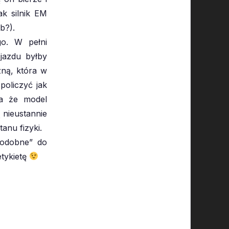
ak silnik EM
b?).
go. W pełni
jazdu byłby
zną, która w
 policzyć jak
da że model
 nieustannie
tanu fizyki.
podobne” do
etykietę