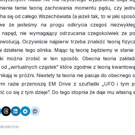
tnienie łamie teorię zachowania momentu pędu, czy jedn
a się od całego Wszechświata (a jeżeli tak, to w jaki sposó
we że jesteśmy na progu odkrycia czegoś niezwykłe
y napęd, nie wymagający odrzucania czegokolwiek ze po
ewolucją. Oczywiście najpierw trzeba znaleźć teorię fizyc
i działanie tego silnika. Mając tą teorię będziemy w stanie
iki można zrobić w ten sposób. Obecna teoria zakła
 od „wirtualnych cząstek” które zgodnie z teorią kwantową
nikają w próżni. Niestety ta teoria nie pasuje do obecnego s
m razie przenoszę EM Drive z szufladki „UFO i tym 
ić co się z tym dzieje”. Do tego stopnia że daje mu własną 
UBIONYCH: