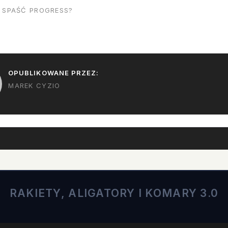
 SPAŚĆ PROGRESS?
ych…
OPUBLIKOWANE PRZEZ:
MAREK CYZIO
RAKIETY, ALIGATORY I KOMARY 3.0