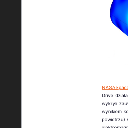
NASASpaceF
Drive dzia
wykryli zau
wynikiem ko
powietrzu) s
elektromagn