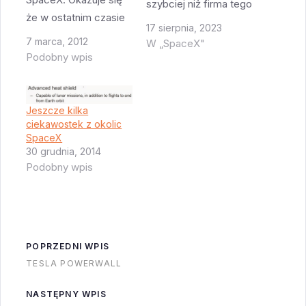
szybciej niż firma tego
że w ostatnim czasie
oczekiwała i SpaceX
17 sierpnia, 2023
odeszło dwie inne,
po raz pierwszy od
7 marca, 2012
W „SpaceX"
dość ważne
Podobny wpis
kilku lat wyszedł na
osoby:Mark Bitterman
„zielone” - zarabia
- był on w SpaceX VP
więcej niż wydaje. W
od spraw kontaktów z
Q1 2023. To
Jeszcze kilka
rządem. Mark
ciekawostek z okolic
niesamowite biorąc
SpaceX
pracował 19 lat w
pod uwagę olbrzymie
30 grudnia, 2014
Orbital Sciences
inwestycje w Starship
Podobny wpis
Corporation,
i opóźnienia w
przeszedł do SpaceX,
wysyłaniu na orbitę
ale posiedział tam…
Starlink…
POPRZEDNI WPIS
TESLA POWERWALL
NASTĘPNY WPIS