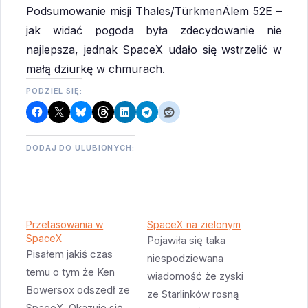
Podsumowanie misji Thales/TürkmenÄlem 52E –
jak widać pogoda była zdecydowanie nie
najlepsza, jednak SpaceX udało się wstrzelić w
małą dziurkę w chmurach.
PODZIEL SIĘ:
DODAJ DO ULUBIONYCH:
Przetasowania w
SpaceX na zielonym
SpaceX
Pojawiła się taka
Pisałem jakiś czas
niespodziewana
temu o tym że Ken
wiadomość że zyski
Bowersox odszedł ze
ze Starlinków rosną
SpaceX. Okazuje się