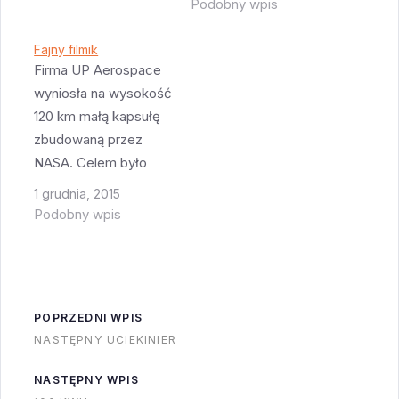
Podobny wpis
kosmicznego - SRB) i
ArianeSpace Astrium
Fajny filmik
zaproponowały
Firma UP Aerospace
zbudowanie rakiety w
wyniosła na wysokość
której pierwszy
120 km małą kapsułę
stopień byłby
zbudowaną przez
pięciosegmentową
NASA. Celem było
wersją SRB a drugi
przetestowanie
1 grudnia, 2015
stopień byłby lekko
stabilności tejże przy
Podobny wpis
zmodyfikowaną
prędkości MACH 3.5.
rakietą Ariane V
Rakieta jest
(modyfikacja…
wielokrotnego użytku.
POPRZEDNI WPIS
NASTĘPNY UCIEKINIER
NASTĘPNY WPIS