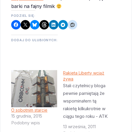
barki na fajny filmik
PODZIEL SIĘ:
DODAJ DO ULUBIONYCH:
Rakieta Liberty wciąż
żywa
Stali czytelnicy bloga
pewnie pamiętają że
wspominałem tą
rakietę kilkukrotnie w
O sobotnim starcie
15 grudnia, 2015
ciągu tego roku - ATK
Podobny wpis
(producent rakiet na
13 września, 2011
paliwo stałe dla promu