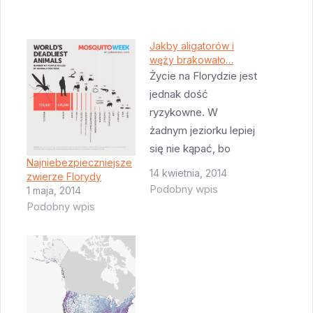
Jakby aligatorów i
węży brakowało…
Życie na Florydzie jest
jednak dość
ryzykowne. W
żadnym jeziorku lepiej
się nie kąpać, bo
Najniebezpieczniejsze
może siedzieć
14 kwietnia, 2014
zwierze Florydy
aligator. W każdych
Podobny wpis
1 maja, 2014
krzakach czają się
Podobny wpis
jadowite węże. W
oceanie szaleją rekiny.
Na trawnikach
napadają nas ogniste
mrówki. Na wiosnę
mamy plagę pożarów,