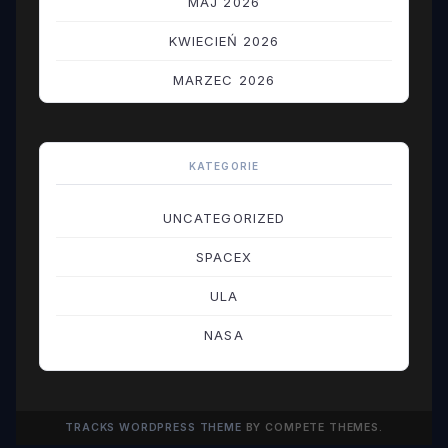
MAJ 2026
KWIECIEŃ 2026
MARZEC 2026
LUTY 2026
STYCZEŃ 2026
KATEGORIE
GRUDZIEŃ 2025
UNCATEGORIZED
LISTOPAD 2025
SPACEX
PAŹDZIERNIK 2025
ULA
WRZESIEŃ 2025
NASA
SIERPIEŃ 2025
LIPIEC 2025
TRACKS WORDPRESS THEME
BY COMPETE THEMES.
CZERWIEC 2025