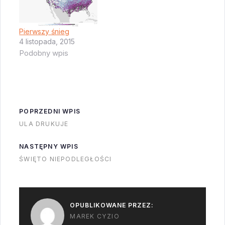
w lecie chronimy się
przed huraganami a w
Pierwszy śnieg
zimie atakują…
4 listopada, 2015
Podobny wpis
POPRZEDNI WPIS
ULA DRUKUJE
NASTĘPNY WPIS
ŚWIĘTO NIEPODLEGŁOŚCI
OPUBLIKOWANE PRZEZ:
MAREK CYZIO