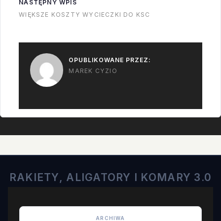
NASTĘPNY WPIS
WIĘKSZE KOSZTY WYCIECZKI DO KSC
OPUBLIKOWANE PRZEZ:
MAREK CYZIO
RAKIETY, ALIGATORY I KOMARY 3.0
ARCHIWA