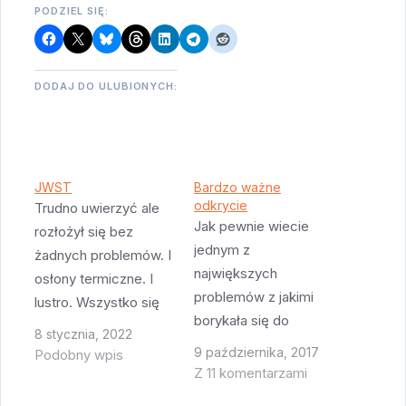
PODZIEL SIĘ:
DODAJ DO ULUBIONYCH:
JWST
Bardzo ważne
odkrycie
Trudno uwierzyć ale
Jak pewnie wiecie
rozłożył się bez
jednym z
żadnych problemów. I
największych
osłony termiczne. I
problemów z jakimi
lustro. Wszystko się
borykała się do
rozłożyło tak jak
8 stycznia, 2022
niedawna kosmologia
trzeba. Szanse na to
9 października, 2017
Podobny wpis
jest zagadka
że za kilka miesięcy
Z 11 komentarzami
brakującej masy we
zobaczymy pierwsze