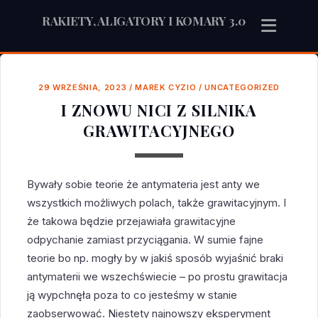
RAKIETY, ALIGATORY I KOMARY 3.0
29 WRZEŚNIA, 2023
/
MAREK CYZIO
/
UNCATEGORIZED
I ZNOWU NICI Z SILNIKA
GRAWITACYJNEGO
Bywały sobie teorie że antymateria jest anty we
wszystkich możliwych polach, także grawitacyjnym. I
że takowa będzie przejawiała grawitacyjne
odpychanie zamiast przyciągania. W sumie fajne
teorie bo np. mogły by w jakiś sposób wyjaśnić braki
antymaterii we wszechświecie – po prostu grawitacja
ją wypchnęła poza to co jesteśmy w stanie
zaobserwować. Niestety najnowszy eksperyment