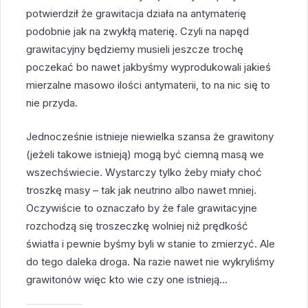
potwierdził że grawitacja działa na antymaterię
podobnie jak na zwykłą materię. Czyli na napęd
grawitacyjny będziemy musieli jeszcze trochę
poczekać bo nawet jakbyśmy wyprodukowali jakieś
mierzalne masowo ilości antymaterii, to na nic się to
nie przyda.
Jednocześnie istnieje niewielka szansa że grawitony
(jeżeli takowe istnieją) mogą być ciemną masą we
wszechświecie. Wystarczy tylko żeby miały choć
troszkę masy – tak jak neutrino albo nawet mniej.
Oczywiście to oznaczało by że fale grawitacyjne
rozchodzą się troszeczkę wolniej niż prędkość
światła i pewnie byśmy byli w stanie to zmierzyć. Ale
do tego daleka droga. Na razie nawet nie wykryliśmy
grawitonów więc kto wie czy one istnieją…