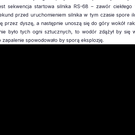
st sekwencja startowa silnika RS-68 – zawór ciekłego 
ekund przed uruchomieniem silnika w tym czasie spore i
ię przez dyszę, a następnie unoszą się do góry wokół raki
nie było tych ogni sztucznych, to wodór zdążył by się
go zapalenie spowodowało by sporą eksplozję.