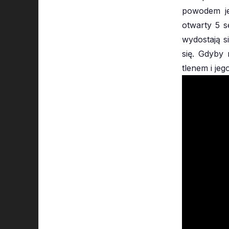
powodem je
otwarty 5 s
wydostają s
się. Gdyby 
tlenem i je