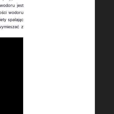
wodoru jest
lości wodoru
ety spalając
 wymieszać z