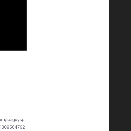
.com/sciguysp
41308564792