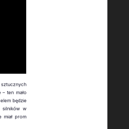
ni sztucznych
e – ten mało
celem będzie
 silników w
e miał prom