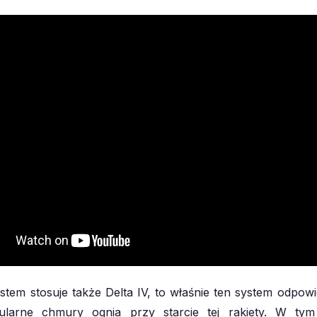
tem stosuje także Delta IV, to właśnie ten system odpowie
ularne chmury ognia przy starcie tej rakiety. W ty