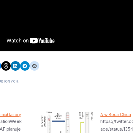
UBIONYCH:
miał lasery
A w Boca Chica
viationWeek
https://twitter
AF planuje
ace/status/135