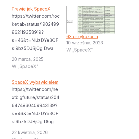
Prawie jak SpaceX
https://twitter.com/roc
ketlab/status/1902499
862119358919?
63 przykazania
s=46&t=NiJzDYe3CF
10 września, 2023
sI9bz5DJBjOg Dwa
W „SpaceX"
starty w ciągu 3 dni z
20 marca, 2025
jednej platformy. To
W „SpaceX"
wynik godny SpaceX.
Trzy starty w ciągu
SpaceX wybawicielem
dwóch tygodni z
https://twitter.com/ne
jednej platformy - to
xtbigfuture/status/204
też bliskie
6474830409843139?
osiągnięciom SpaceX.
s=46&t=NiJzDYe3CF
RocketLab pokazuje
sI9bz5DJBjOg Długi
że wiedzą co robią.
post o tym jak SpaceX
22 kwietnia, 2026
Zaczynam wierzyć w
jest krytyczny dla