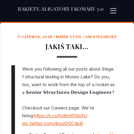
RAKIETY, ALIGATORY I KOMARY 3.0
11 CZERWCA, 2026
/
MAREK CYZIO
/
UNCATEGORIZED
JAKIŚ TAKI…
Were you following all our posts about Stage
1 structural testing in Moses Lake? Do you,
too, want to work from the top of a rocket as
a 𝗦𝗲𝗻𝗶𝗼𝗿 𝗦𝘁𝗿𝘂𝗰𝘁𝘂𝗿𝗲𝘀 𝗗𝗲𝘀𝗶𝗴𝗻 𝗘𝗻𝗴𝗶𝗻𝗲𝗲𝗿?
Checkout our Careers page. We're
hiring:
https://t.co/0v9mYO5pXU
pic.twitter.com/4nzqOGC4pB