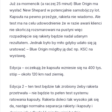
Już za momencik (a raczej 25 minut) Blue Origin ma
wysłać New Shepard w potencjalnie samobójczy lot.
Kapsuła na pewno przeżyje, rakieta nie wiadomo. Ale
test ma na celu udowodnienie że w razie awarii klienci
nie skończą rozsmarowani na pustyni więc
rozpadnięcie się rakiety będzie nadal udanym
rezultatem. Jednak było by miło gdyby udało się ją
uratować – Blue Origin mógłby ją dać np. KSC na
wystawę.
Edycja – oczekują że kapsuła wzniesie się na 400 tys.
stóp – około 120 km nad ziemię.
Edycja 2 – ten test będzie tak zrobiony żeby rakieta
przetrwała – nie będzie to pełen test systemu
ratowania kapsuły. Rakieta doleci tak wysoko jak się
da, nastąpi normalna separacja rakiety i kapsuły i