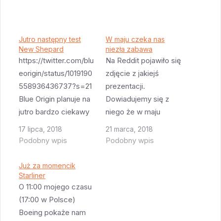
Jutro następny test
W maju czeka nas
New Shepard
niezła zabawa
https://twitter.com/blu
Na Reddit pojawiło się
eorigin/status/1019190
zdjęcie z jakiejś
558936436737?s=21
prezentacji.
Blue Origin planuje na
Dowiadujemy się z
jutro bardzo ciekawy
niego że w maju
(i mam nadzieję
czeka nas najbardziej
17 lipca, 2018
21 marca, 2018
widowiskowy) test
spektakularny test jaki
Podobny wpis
Podobny wpis
New Shepard. Jak
planuje SpaceX - test
pamiętacie
systemu ratowania
Już za momencik
przetestowano już raz
Starliner
kapsuły w czasie lotu.
O 11:00 mojego czasu
działanie silników
Jak pewnie
(17:00 w Polsce)
systemu ratowania
pamiętacie pierwotnie
Boeing pokaże nam
kapsuły - było to w
test miał się odbyć w