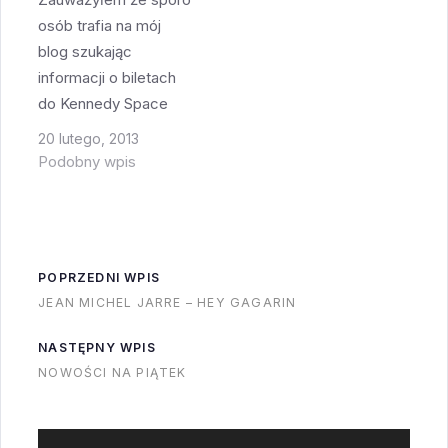
& Tomorrow" za $10
osób trafia na mój
mniej.Problem w tym
blog szukając
że
informacji o biletach
wycieczka "Discover
do Kennedy Space
KSC: Today &
Center, zwiedzaniu
20 lutego, 2013
Tomorrow" jest już
Kennedy Space
Podobny wpis
raczej mało atrakcyjna
Center, zwiedzaniu
- nie ma…
Cape Canaveral i typ
podobne. I większość
z nich trafia do bardzo
POPRZEDNI WPIS
starego wpisu z 2011
JEAN MICHEL JARRE – HEY GAGARIN
roku w którym są już
nieaktualne ceny i
NASTĘPNY WPIS
informacje. W związku
NOWOŚCI NA PIĄTEK
z czym…