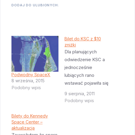
DODAJ DO ULUBIONYCH:
Bilet do KSC z $10
zniżki
Dla planujących
odwiedzenie KSC a
jednocześnie
Podwodny SpaceX
lubiących rano
8 września, 2015
wstawać pojawiła się
Podobny wpis
promocja (kliknij na
9 sierpnia, 2011
link) - można kupić
Podobny wpis
połączony bilet na
wejście do KSC oraz
Bilety do Kennedy
Space Center –
na wycieczkę
aktualizacja
"Discover KSC: Today
Zauważyłem że sporo