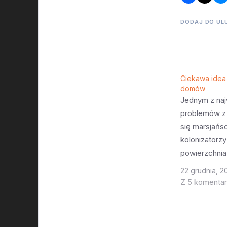
DODAJ DO UL
Ciekawa idea
domów
Jednym z naj
problemów z 
się marsjańs
kolonizatorz
powierzchnia
mieszkaniowa
22 grudnia, 2
pory słyszel
Z 5 komenta
najróżniejszy
bardziej fan
pomysłach -