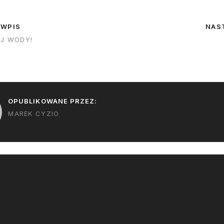
wym, domach
bazę na Marsie
h w podobny
 WPIS
NAS
oduły Bigelow,
EJ WODY!
 ziemią itp.
ją to do siebie
ikowane lub
OPUBLIKOWANE PRZEZ:
MAREK CYZIO