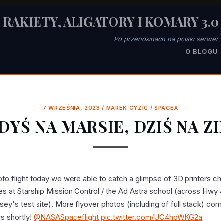
RAKIETY, ALIGATORY I KOMARY 3.0
Po przenosinach na polski serwer
O BLOGU
7 WRZEŚNIA, 2023
/
MAREK CYZIO
/
SPACEX
DYŚ NA MARSIE, DZIŚ NA Z
to flight today we were able to catch a glimpse of 3D printers ch
es at Starship Mission Control / the Ad Astra school (across Hwy
ey's test site). More flyover photos (including of full stack) com
 shortly!
@NASASpaceflight
pic.twitter.com/UC4hoWKG2a