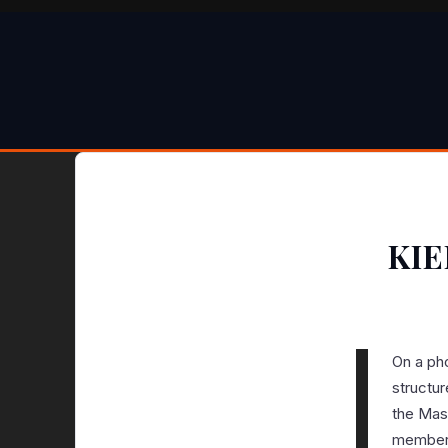
KIE
On a pho
structur
the Mass
members