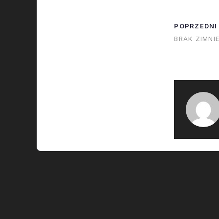
trójwymiaro
zbudowanyc
POPRZEDNI
sposób jak m
BRAK ZIMNI
wierceniu pod
Wszystkie ma
że są skompl
ciężkie…