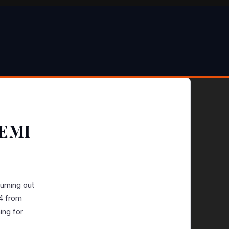
IEMI
urning out
 4 from
ing for