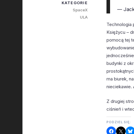
KATEGORIE
— Jack
SpaceX
ULA
Technologia 
Księżycu – d
pomocą tej te
wybudowanie 
jednocześnie
budynki z ok
prostokątnyc
ma biurek, na
nieciekawie. 
Z drugiej st
ciśnień i wt
PODZIEL SIĘ: