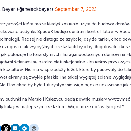
 Beyer (@thejackbeyer)
September 7, 2023
przyszłości która może kiedyś zostanie użyta do budowy domów 
rukowane budynki. SpaceX buduje centrum kontroli lotów w Boca
chnologii. Raczej nie dlatego że szybciej czy że taniej, choć pe
czegoś o tak wymyślnych kształtach było by długotrwałe i kos
 jak pokazuje historia słynnych, huraganoodpornych domów na Fl
rągłymi ścianami są bardzo niefunkcjonalne. Jesteśmy przyzwycz
h kształtów. Nie ma w sprzedaży łóżek które by pasowały do taki
wet ekrany są zwykle płaskie i na takiej wygiętej ścianie wyglądaj
Ale Elon chce by było futurystycznie więc będzie udziwnione jak s
rony budynki na Marsie i Księżycu będą pewnie musiały wytrzymać
edy kula jest najlepszym kształtem. Więc może coś w tym jest?