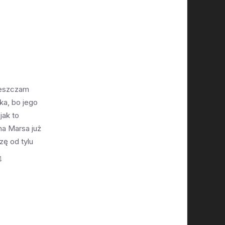
ieszczam
ka, bo jego
jak to
na Marsa już
zę od tylu
 rachubę.
4
eję że
 dotrze na
m także
zkość kiedyś
ermanentną