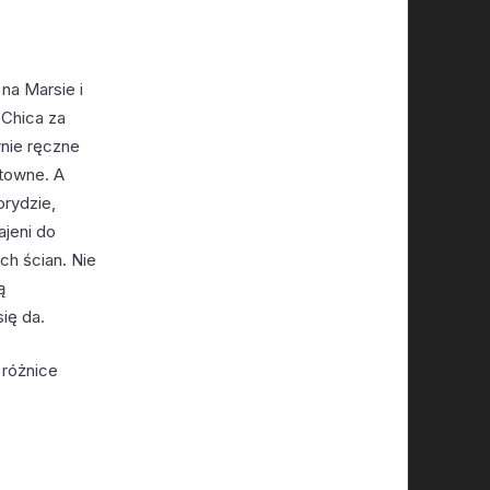
na Marsie i
 Chica za
wnie ręczne
ztowne. A
orydzie,
ajeni do
ch ścian. Nie
ą
ię da.
 różnice