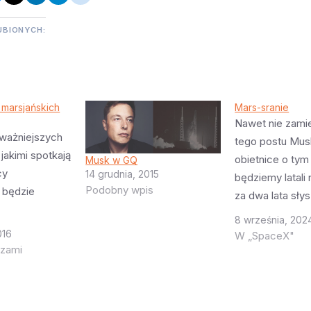
UBIONYCH:
 marsjańskich
Mars-sranie
Nawet nie zam
ważniejszych
tego postu Mus
jakimi spotkają
obietnice o tym 
Musk w GQ
cy
14 grudnia, 2015
będziemy latali 
Podobny wpis
y będzie
za dwa lata słys
lat że straciłem
8 września, 202
. Jak do tej
Tak, mam nadzi
016
W „SpaceX"
iśmy o
rzami
ludzkość kiedyś
ch, mniej lub
Marsa. Tak, ma
tastycznych
nadzieję że lud
 drukowaniu
będzie miała p