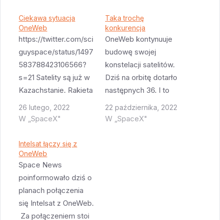
Ciekawa sytuacja
Taka trochę
OneWeb
konkurencja
https://twitter.com/sci
OneWeb kontynuuje
guyspace/status/1497
budowę swojej
583788423106566?
konstelacji satelitów.
s=21 Satelity są już w
Dziś na orbitę dotarło
Kazachstanie. Rakieta
następnych 36. I to
gotowa. Start
dość nietypową
26 lutego, 2022
22 października, 2022
planowany na 4
rakietą - hinduską
W „SpaceX"
W „SpaceX"
marca. Wydaje mi się
GSLV. Jak pewnie
że rosyjski rząd nie
pamiętacie OneWeb
Intelsat łączy się z
będzie zachwycony
OneWeb
zdążył już
Space News
wystrzeliwaniem
zbankrutować i być
poinformowało dziś o
satelitów dla
wykupionym przez
planach połączenia
konstelacji która ma
dość nietypowe
się Intelsat z OneWeb.
podwójne
połączenie
Za połączeniem stoi
zastosowanie
prywatnego i