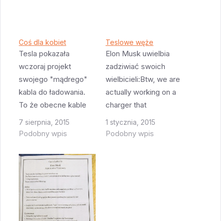
Coś dla kobiet
Teslowe węże
Tesla pokazała
Elon Musk uwielbia
wczoraj projekt
zadziwiać swoich
swojego "mądrego"
wielbicieli:Btw, we are
kabla do ładowania.
actually working on a
To że obecne kable
charger that
są ciężkie i
automatically moves
7 sierpnia, 2015
1 stycznia, 2015
podłączenie ich do
out from the wall &
Podobny wpis
Podobny wpis
samochodu wymaga
connects like a solid
sporo siły jest jednym
metal snake. For realz.
z głównych powodów
— Elon Musk
narzekań, szczególnie
(@elonmusk)
wśród właścicielek
December 31,
Tesli. Dlatego firma
2014Tak, tak, nie mylą
planuje wypuszczenie
Was oczy - Tesla