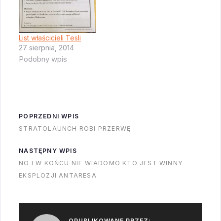
na rynek "mądrego"
pracuje nad
kabla, który sam jest
zmotoryzowanym
w stanie
wężem - ładowarką.
List właścicieli Tesli
27 sierpnia, 2014
zidentyfikować
Wąż wyłaził…
Podobny wpis
otwartą i
zachęcającą…
POPRZEDNI WPIS
STRATOLAUNCH ROBI PRZERWĘ
NASTĘPNY WPIS
NO I W KOŃCU NIE WIADOMO KTO JEST WINNY
EKSPLOZJI ANTARESA
OPUBLIKOWANE PRZEZ: