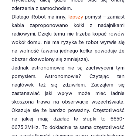
zderzenia z samochodem.
Dlatego iRobot ma inny,
lepszy
pomysł – zamiast
kabla zaproponowano kołki z nadajnikami
radiowymi. Dzięki temu nie trzeba kopać rowów
wokół domu, nie ma ryzyka że robot wyrwie się
na wolność (awaria jednego kołka powoduje że
obszar dozwolony się zmniejsza).
Jednak astronomowie nie są zachwyceni tym
pomysłem. Astronomowie? Czytając ten
nagłówek też się zdziwiłem. Zacząłem się
zastanawiać jaki wpływ może mieć ładnie
skoszona trawa na obserwacje wszechświata.
Okazuje się że bardzo poważny. Częstotliwość
na jakiej mają działać te słupki to 6650-
6675.2MHz. To dokładnie ta sama częstotliwość
co częstotliwość używana przez radioteleskopy