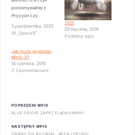
porównywalnej z
Procyon czy
2025
Achernar. Jednak
3 października, 2023
29 stycznia, 2016
gwiazdka nie jest
W „SpaceX"
Podobny wpis
jakąś supernową
miliony lat świetlnych
Jak może wyglądać
dalej a satelitą firmy
NROL-37
AST SpaceMobile. W
14 czerwca, 2016
Z 2 komentarzami
sumie było to do
przewidzenia - satelita
ma olbrzymią (64 m2)
antenę która przy
odpowiednim
POPRZEDNI WPIS
położeniu słońca
BLUE ORIGIN ZAPRZYLĄDKOWANY
powoduje że…
NASTĘPNY WPIS
DANNY SIĘ ROZWIAŁ, WITAJ ERYKO!